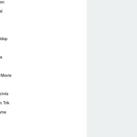
ion
al
idup
ga
 Movie
cinta
n Trik
ame