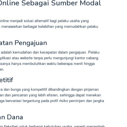
Online Sebagai Sumber Modal
 online menjadi solusi alternatif bagi pelaku usaha yang
e menawarkan berbagai kelebihan yang memudahkan pelaku
tan Pengajuan
ne adalah kemudahan dan kecepatan dalam pengajuan. Pelaku
likasi atau website tanpa perlu mengunjungi kantor cabang.
iasanya hanya membutuhkan waktu beberapa menit hingga
an.
itif
 dan bunga yang kompetitif dibandingkan dengan pinjaman
uan dan pencairan yang lebih efisien, sehingga dapat menekan
ga bervariasi tergantung pada profil risiko peminjam dan jangka
aan Dana
ra fleksibel untuk berbagai kebutuhan usaha, seperti menambah