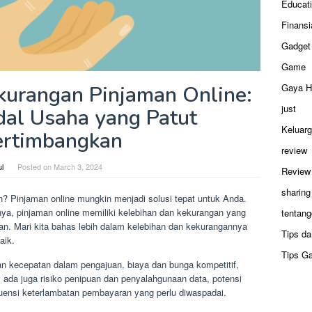
Educat
Finansi
Gadget
Game
Gaya H
kurangan Pinjaman Online:
just
al Usaha yang Patut
Keluar
ertimbangkan
review
ul
Posted on
March 3, 2024
Review
sharing
 Pinjaman online mungkin menjadi solusi tepat untuk Anda.
nya, pinjaman online memiliki kelebihan dan kekurangan yang
tentang
n. Mari kita bahas lebih dalam kelebihan dan kekurangannya
Tips da
aik.
Tips G
 kecepatan dalam pengajuan, biaya dan bunga kompetitif,
, ada juga risiko penipuan dan penyalahgunaan data, potensi
uensi keterlambatan pembayaran yang perlu diwaspadai.