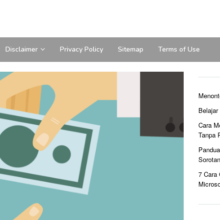
Disclaimer
Privacy Policy
Sitemap
Terms of Use
Menont
Belaja
Cara M
Tanpa 
Pandua
Sorota
7 Cara
Microso