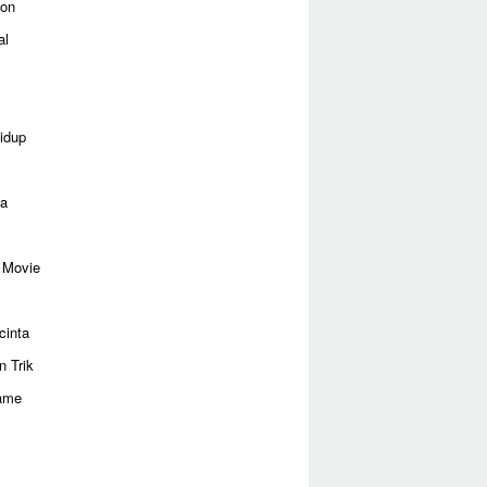
ion
al
idup
ga
 Movie
cinta
n Trik
ame