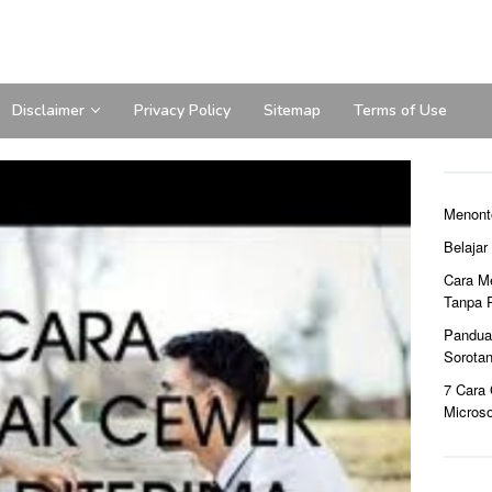
Disclaimer
Privacy Policy
Sitemap
Terms of Use
Menont
Belaja
Cara M
Tanpa 
Pandua
Sorota
7 Cara
Microso