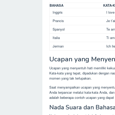
BAHASA
KATA-
Inggris
I lov
Prancis
Je t’
Spanyol
Te a
Italia
Ti am
Jerman
Ich li
Ucapan yang Menyen
Ucapan yang menyentuh hati memiliki keku
Kata-kata yang tepat, dipadukan dengan na
momen yang tak terlupakan.
Saat menyampaikan ucapan yang menyentuh h
Anda terpancar melalui kata-kata Anda, dan
adalah beberapa contoh ucapan yang dapat
Nada Suara dan Bahas