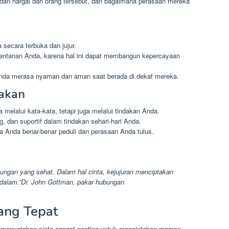
dan hargai dari orang tersebut, dan bagaimana perasaan mereka
 secara terbuka dan jujur.
entanan Anda, karena hal ini dapat membangun kepercayaan
Anda merasa nyaman dan aman saat berada di dekat mereka.
dakan
melalui kata-kata, tetapi juga melalui tindakan Anda.
g, dan suportif dalam tindakan sehari-hari Anda.
 Anda benar-benar peduli dan perasaan Anda tulus.
bungan yang sehat. Dalam hal cinta, kejujuran menciptakan
 dalam.”Dr. John Gottman, pakar hubungan
ang Tepat
k menyatakan cinta sangat penting untuk menciptakan momen