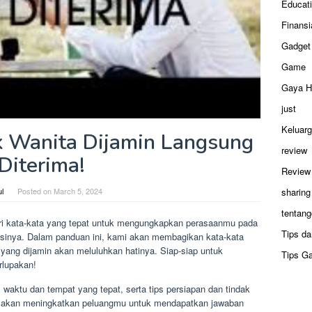
Educat
Finansi
Gadget
Game
Gaya H
just
Keluar
 Wanita Dijamin Langsung
review
Diterima!
Review
ul
Posted on
March 5, 2024
sharing
tentang
ri kata-kata yang tepat untuk mengungkapkan perasaanmu pada
Tips da
lusinya. Dalam panduan ini, kami akan membagikan kata-kata
 yang dijamin akan meluluhkan hatinya. Siap-siap untuk
Tips G
lupakan!
aktu dan tempat yang tepat, serta tips persiapan dan tindak
mu akan meningkatkan peluangmu untuk mendapatkan jawaban