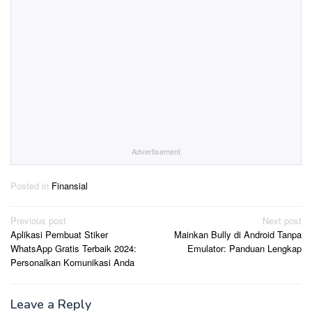
Advertisement
Posted in
Finansial
Post
Previous post
Next post
Aplikasi Pembuat Stiker
Mainkan Bully di Android Tanpa
navigation
WhatsApp Gratis Terbaik 2024:
Emulator: Panduan Lengkap
Personalkan Komunikasi Anda
Leave a Reply