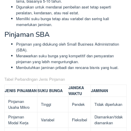
lama, biasanya 5-10 tahun.
Digunakan untuk mendanai pembelian aset tetap seperti
peralatan, kendaraan, atau real estat.
Memiliki suku bunga tetap atau variabel dan sering kali
memerlukan jaminan.
Pinjaman SBA
Pinjaman yang didukung oleh Small Business Administration
(SBA).
Menawarkan suku bunga yang kompetitif dan persyaratan
pinjaman yang lebih menguntungkan.
Membutuhkan jaminan pribadi dan rencana bisnis yang kuat.
Tabel Perbandingan Jenis Pinjaman
JANGKA
JENIS PINJAMAN
SUKU BUNGA
JAMINAN
WAKTU
Pinjaman
Tinggi
Pendek
Tidak diperlukan
Usaha Mikro
Pinjaman
Diamankan/tidak
Variabel
Fleksibel
Modal Kerja
diamankan