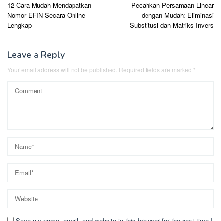
12 Cara Mudah Mendapatkan
Pecahkan Persamaan Linear
navigation
Nomor EFIN Secara Online
dengan Mudah: Eliminasi
Lengkap
Substitusi dan Matriks Invers
Leave a Reply
Your email address will not be published.
Required fields are marked
*
Save my name, email, and website in this browser for the next time I