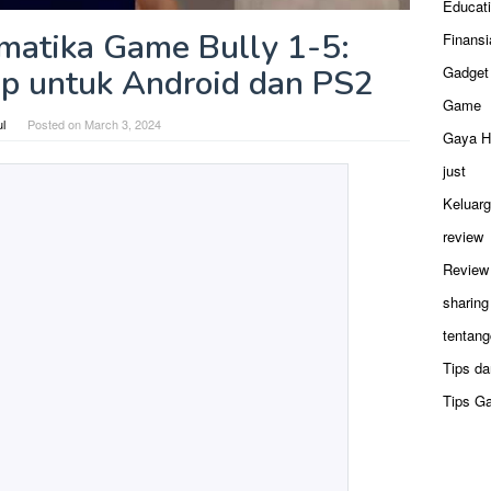
Educat
atika Game Bully 1-5:
Finansi
p untuk Android dan PS2
Gadget
Game
ul
Posted on
March 3, 2024
Gaya H
just
Keluar
review
Review
sharing
tentang
Tips da
Tips G