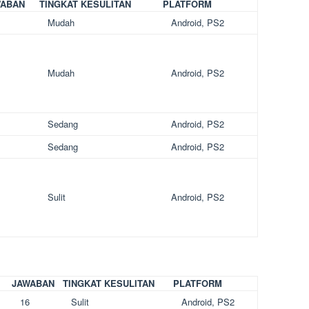
WABAN
TINGKAT KESULITAN
PLATFORM
Mudah
Android, PS2
Mudah
Android, PS2
Sedang
Android, PS2
Sedang
Android, PS2
Sulit
Android, PS2
JAWABAN
TINGKAT KESULITAN
PLATFORM
16
Sulit
Android, PS2