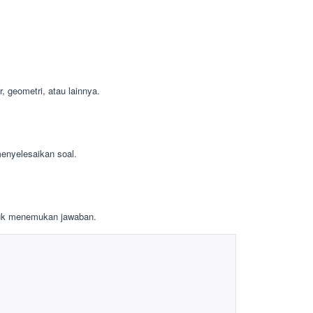
, geometri, atau lainnya.
enyelesaikan soal.
ntuk menemukan jawaban.