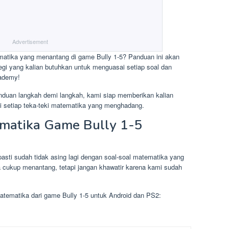
Advertisement
matika yang menantang di game Bully 1-5? Panduan ini akan
egi yang kalian butuhkan untuk menguasai setiap soal dan
cademy!
anduan langkah demi langkah, kami siap memberikan kalian
i setiap teka-teki matematika yang menghadang.
matika Game Bully 1-5
asti sudah tidak asing lagi dengan soal-soal matematika yang
a cukup menantang, tetapi jangan khawatir karena kami sudah
matematika dari game Bully 1-5 untuk Android dan PS2: