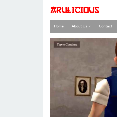
Skip
to
content
Home
About Us
Contact