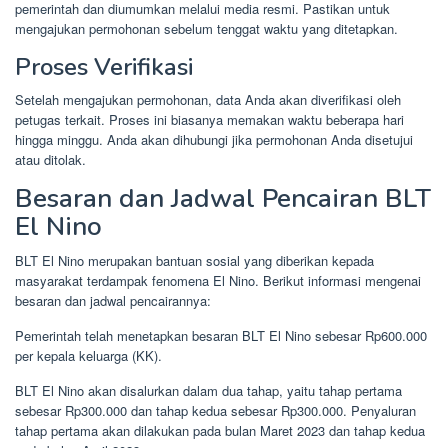
pemerintah dan diumumkan melalui media resmi. Pastikan untuk
mengajukan permohonan sebelum tenggat waktu yang ditetapkan.
Proses Verifikasi
Setelah mengajukan permohonan, data Anda akan diverifikasi oleh
petugas terkait. Proses ini biasanya memakan waktu beberapa hari
hingga minggu. Anda akan dihubungi jika permohonan Anda disetujui
atau ditolak.
Besaran dan Jadwal Pencairan BLT
El Nino
BLT El Nino merupakan bantuan sosial yang diberikan kepada
masyarakat terdampak fenomena El Nino. Berikut informasi mengenai
besaran dan jadwal pencairannya:
Pemerintah telah menetapkan besaran BLT El Nino sebesar Rp600.000
per kepala keluarga (KK).
BLT El Nino akan disalurkan dalam dua tahap, yaitu tahap pertama
sebesar Rp300.000 dan tahap kedua sebesar Rp300.000. Penyaluran
tahap pertama akan dilakukan pada bulan Maret 2023 dan tahap kedua