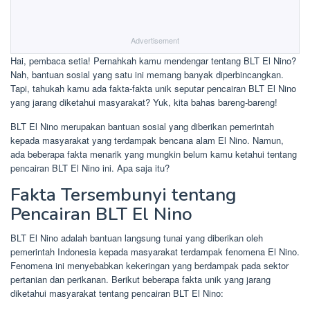
Advertisement
Hai, pembaca setia! Pernahkah kamu mendengar tentang BLT El Nino?
Nah, bantuan sosial yang satu ini memang banyak diperbincangkan.
Tapi, tahukah kamu ada fakta-fakta unik seputar pencairan BLT El Nino
yang jarang diketahui masyarakat? Yuk, kita bahas bareng-bareng!
BLT El Nino merupakan bantuan sosial yang diberikan pemerintah
kepada masyarakat yang terdampak bencana alam El Nino. Namun,
ada beberapa fakta menarik yang mungkin belum kamu ketahui tentang
pencairan BLT El Nino ini. Apa saja itu?
Fakta Tersembunyi tentang
Pencairan BLT El Nino
BLT El Nino adalah bantuan langsung tunai yang diberikan oleh
pemerintah Indonesia kepada masyarakat terdampak fenomena El Nino.
Fenomena ini menyebabkan kekeringan yang berdampak pada sektor
pertanian dan perikanan. Berikut beberapa fakta unik yang jarang
diketahui masyarakat tentang pencairan BLT El Nino: