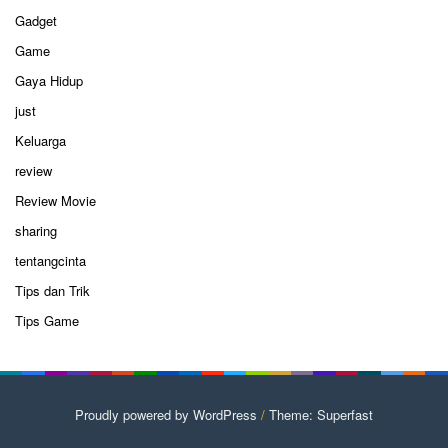
Gadget
Game
Gaya Hidup
just
Keluarga
review
Review Movie
sharing
tentangcinta
Tips dan Trik
Tips Game
Proudly powered by WordPress
/
Theme: Superfast