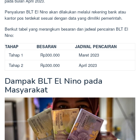
pada bulan April 2023.
Penyaluran BLT El Nino akan dilakukan melalui rekening bank atau
kantor pos terdekat sesuai dengan data yang dimiliki pemerintah.
Berikut tabel yang merangkum besaran dan jadwal pencairan BLT El
Nino:
TAHAP
BESARAN
JADWAL PENCAIRAN
Tahap 1
Rp300.000
Maret 2023
Tahap 2
Rp300.000
April 2023
Dampak BLT El Nino pada
Masyarakat