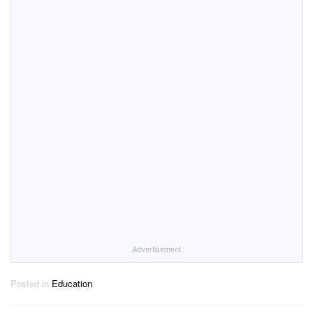
Advertisement
Posted in
Education