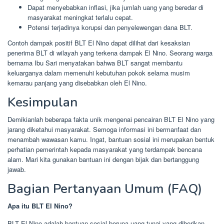
Dapat menyebabkan inflasi, jika jumlah uang yang beredar di
masyarakat meningkat terlalu cepat.
Potensi terjadinya korupsi dan penyelewengan dana BLT.
Contoh dampak positif BLT El Nino dapat dilihat dari kesaksian
penerima BLT di wilayah yang terkena dampak El Nino. Seorang warga
bernama Ibu Sari menyatakan bahwa BLT sangat membantu
keluarganya dalam memenuhi kebutuhan pokok selama musim
kemarau panjang yang disebabkan oleh El Nino.
Kesimpulan
Demikianlah beberapa fakta unik mengenai pencairan BLT El Nino yang
jarang diketahui masyarakat. Semoga informasi ini bermanfaat dan
menambah wawasan kamu. Ingat, bantuan sosial ini merupakan bentuk
perhatian pemerintah kepada masyarakat yang terdampak bencana
alam. Mari kita gunakan bantuan ini dengan bijak dan bertanggung
jawab.
Bagian Pertanyaan Umum (FAQ)
Apa itu BLT El Nino?
BLT El Nino adalah bantuan sosial berupa uang tunai yang diberikan