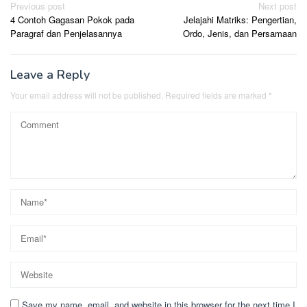
Post
Previous post
Next post
4 Contoh Gagasan Pokok pada
Jelajahi Matriks: Pengertian,
navigation
Paragraf dan Penjelasannya
Ordo, Jenis, dan Persamaan
Leave a Reply
Your email address will not be published.
Required fields are marked
*
Save my name, email, and website in this browser for the next time I