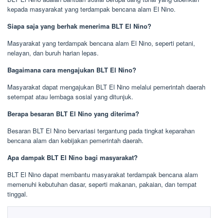
kepada masyarakat yang terdampak bencana alam El Nino.
Siapa saja yang berhak menerima BLT El Nino?
Masyarakat yang terdampak bencana alam El Nino, seperti petani,
nelayan, dan buruh harian lepas.
Bagaimana cara mengajukan BLT El Nino?
Masyarakat dapat mengajukan BLT El Nino melalui pemerintah daerah
setempat atau lembaga sosial yang ditunjuk.
Berapa besaran BLT El Nino yang diterima?
Besaran BLT El Nino bervariasi tergantung pada tingkat keparahan
bencana alam dan kebijakan pemerintah daerah.
Apa dampak BLT El Nino bagi masyarakat?
BLT El Nino dapat membantu masyarakat terdampak bencana alam
memenuhi kebutuhan dasar, seperti makanan, pakaian, dan tempat
tinggal.