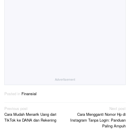
Advertisement
Posted in
Finansial
Post
Previous post
Next post
Cara Mudah Menarik Uang dari
Cara Mengganti Nomor Hp di
navigation
TikTok ke DANA dan Rekening
Instagram Tanpa Login: Panduan
Paling Ampuh