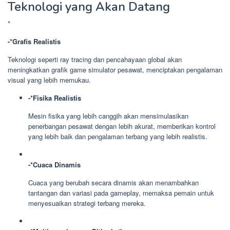
Teknologi yang Akan Datang
*
-*Grafis Realistis
Teknologi seperti ray tracing dan pencahayaan global akan
meningkatkan grafik game simulator pesawat, menciptakan pengalaman
visual yang lebih memukau.
-*Fisika Realistis
Mesin fisika yang lebih canggih akan mensimulasikan
penerbangan pesawat dengan lebih akurat, memberikan kontrol
yang lebih baik dan pengalaman terbang yang lebih realistis.
-*Cuaca Dinamis
Cuaca yang berubah secara dinamis akan menambahkan
tantangan dan variasi pada gameplay, memaksa pemain untuk
menyesuaikan strategi terbang mereka.