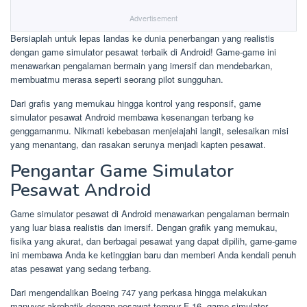
Advertisement
Bersiaplah untuk lepas landas ke dunia penerbangan yang realistis
dengan game simulator pesawat terbaik di Android! Game-game ini
menawarkan pengalaman bermain yang imersif dan mendebarkan,
membuatmu merasa seperti seorang pilot sungguhan.
Dari grafis yang memukau hingga kontrol yang responsif, game
simulator pesawat Android membawa kesenangan terbang ke
genggamanmu. Nikmati kebebasan menjelajahi langit, selesaikan misi
yang menantang, dan rasakan serunya menjadi kapten pesawat.
Pengantar Game Simulator
Pesawat Android
Game simulator pesawat di Android menawarkan pengalaman bermain
yang luar biasa realistis dan imersif. Dengan grafik yang memukau,
fisika yang akurat, dan berbagai pesawat yang dapat dipilih, game-game
ini membawa Anda ke ketinggian baru dan memberi Anda kendali penuh
atas pesawat yang sedang terbang.
Dari mengendalikan Boeing 747 yang perkasa hingga melakukan
manuver akrobatik dengan pesawat tempur F-16, game simulator