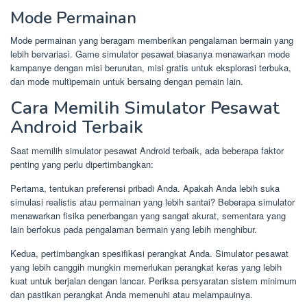
Mode Permainan
Mode permainan yang beragam memberikan pengalaman bermain yang
lebih bervariasi. Game simulator pesawat biasanya menawarkan mode
kampanye dengan misi berurutan, misi gratis untuk eksplorasi terbuka,
dan mode multipemain untuk bersaing dengan pemain lain.
Cara Memilih Simulator Pesawat
Android Terbaik
Saat memilih simulator pesawat Android terbaik, ada beberapa faktor
penting yang perlu dipertimbangkan:
Pertama, tentukan preferensi pribadi Anda. Apakah Anda lebih suka
simulasi realistis atau permainan yang lebih santai? Beberapa simulator
menawarkan fisika penerbangan yang sangat akurat, sementara yang
lain berfokus pada pengalaman bermain yang lebih menghibur.
Kedua, pertimbangkan spesifikasi perangkat Anda. Simulator pesawat
yang lebih canggih mungkin memerlukan perangkat keras yang lebih
kuat untuk berjalan dengan lancar. Periksa persyaratan sistem minimum
dan pastikan perangkat Anda memenuhi atau melampauinya.