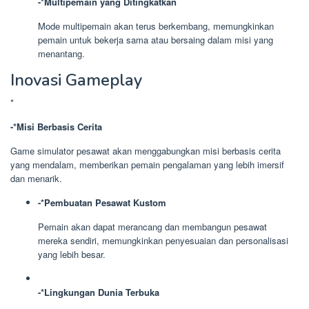
-*Multipemain yang Ditingkatkan
Mode multipemain akan terus berkembang, memungkinkan
pemain untuk bekerja sama atau bersaing dalam misi yang
menantang.
Inovasi Gameplay
*
-*Misi Berbasis Cerita
Game simulator pesawat akan menggabungkan misi berbasis cerita
yang mendalam, memberikan pemain pengalaman yang lebih imersif
dan menarik.
-*Pembuatan Pesawat Kustom
Pemain akan dapat merancang dan membangun pesawat
mereka sendiri, memungkinkan penyesuaian dan personalisasi
yang lebih besar.
-*Lingkungan Dunia Terbuka