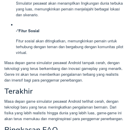
Simulator pesawat akan menampilkan lingkungan dunia terbuka
yang luas, memungkinkan pemain menjelajahi berbagai lokasi
dan skenario.
-*Fitur Sosial
Fitur sosial akan ditingkatkan, memungkinkan pemain untuk
terhubung dengan teman dan bergabung dengan komunitas pilot
virtual.
Masa depan game simulator pesawat Android tampak cerah, dengan
teknologi yang terus berkembang dan inovasi gameplay yang menarik.
Genre ini akan terus memberikan pengalaman terbang yang realistis
dan imersif bagi para penggemar penerbangan.
Terakhir
Masa depan game simulator pesawat Android terlihat cerah, dengan
teknologi baru yang terus meningkatkan pengalaman bermain. Dari
fisika yang lebih realistis hingga dunia yang lebih luas, game-game ini
akan terus memukau dan menginspirasi para penggemar penerbangan.
Ringkasan FAQ