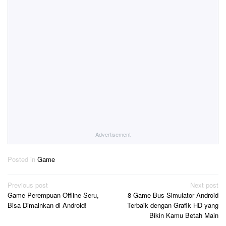
Advertisement
Posted in
Game
Post
Previous post
Next post
Game Perempuan Offline Seru,
8 Game Bus Simulator Android
navigation
Bisa Dimainkan di Android!
Terbaik dengan Grafik HD yang
Bikin Kamu Betah Main