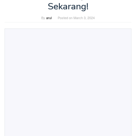
Sekarang!
By
arul
Posted on
March 3, 2024