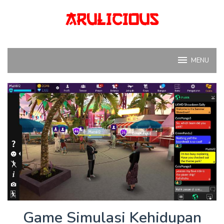
Skip
to
content
MENU
Game Simulasi Kehidupan