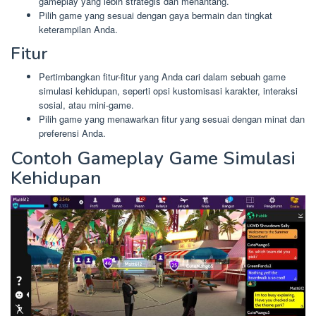
gameplay yang lebih strategis dan menantang.
Pilih game yang sesuai dengan gaya bermain dan tingkat
keterampilan Anda.
Fitur
Pertimbangkan fitur-fitur yang Anda cari dalam sebuah game
simulasi kehidupan, seperti opsi kustomisasi karakter, interaksi
sosial, atau mini-game.
Pilih game yang menawarkan fitur yang sesuai dengan minat dan
preferensi Anda.
Contoh Gameplay Game Simulasi
Kehidupan