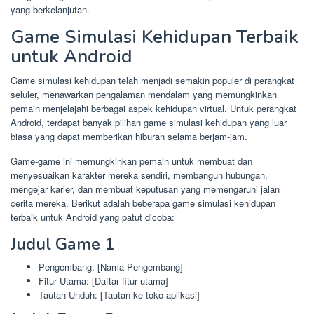
yang berkelanjutan.
Game Simulasi Kehidupan Terbaik
untuk Android
Game simulasi kehidupan telah menjadi semakin populer di perangkat
seluler, menawarkan pengalaman mendalam yang memungkinkan
pemain menjelajahi berbagai aspek kehidupan virtual. Untuk perangkat
Android, terdapat banyak pilihan game simulasi kehidupan yang luar
biasa yang dapat memberikan hiburan selama berjam-jam.
Game-game ini memungkinkan pemain untuk membuat dan
menyesuaikan karakter mereka sendiri, membangun hubungan,
mengejar karier, dan membuat keputusan yang memengaruhi jalan
cerita mereka. Berikut adalah beberapa game simulasi kehidupan
terbaik untuk Android yang patut dicoba:
Judul Game 1
Pengembang: [Nama Pengembang]
Fitur Utama: [Daftar fitur utama]
Tautan Unduh: [Tautan ke toko aplikasi]