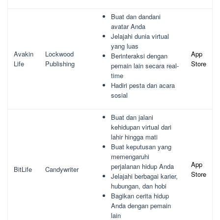
Buat dan dandani
avatar Anda
Jelajahi dunia virtual
yang luas
Avakin
Lockwood
App
Berinteraksi dengan
Life
Publishing
Store
pemain lain secara real-
time
Hadiri pesta dan acara
sosial
Buat dan jalani
kehidupan virtual dari
lahir hingga mati
Buat keputusan yang
memengaruhi
App
perjalanan hidup Anda
BitLife
Candywriter
Store
Jelajahi berbagai karier,
hubungan, dan hobi
Bagikan cerita hidup
Anda dengan pemain
lain