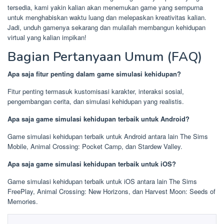
tersedia, kami yakin kalian akan menemukan game yang sempurna
untuk menghabiskan waktu luang dan melepaskan kreativitas kalian.
Jadi, unduh gamenya sekarang dan mulailah membangun kehidupan
virtual yang kalian impikan!
Bagian Pertanyaan Umum (FAQ)
Apa saja fitur penting dalam game simulasi kehidupan?
Fitur penting termasuk kustomisasi karakter, interaksi sosial,
pengembangan cerita, dan simulasi kehidupan yang realistis.
Apa saja game simulasi kehidupan terbaik untuk Android?
Game simulasi kehidupan terbaik untuk Android antara lain The Sims
Mobile, Animal Crossing: Pocket Camp, dan Stardew Valley.
Apa saja game simulasi kehidupan terbaik untuk iOS?
Game simulasi kehidupan terbaik untuk iOS antara lain The Sims
FreePlay, Animal Crossing: New Horizons, dan Harvest Moon: Seeds of
Memories.