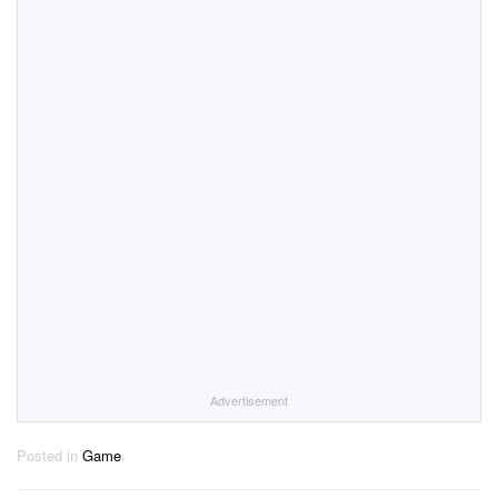
Advertisement
Posted in
Game