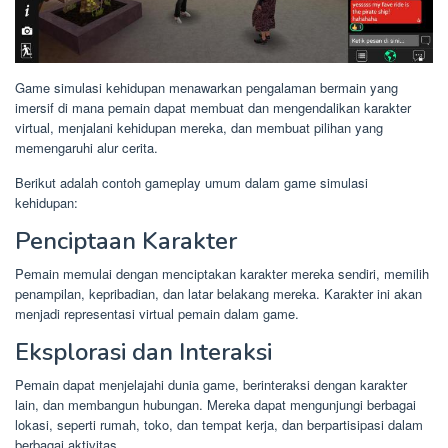
Game simulasi kehidupan menawarkan pengalaman bermain yang
imersif di mana pemain dapat membuat dan mengendalikan karakter
virtual, menjalani kehidupan mereka, dan membuat pilihan yang
memengaruhi alur cerita.
Berikut adalah contoh gameplay umum dalam game simulasi
kehidupan:
Penciptaan Karakter
Pemain memulai dengan menciptakan karakter mereka sendiri, memilih
penampilan, kepribadian, dan latar belakang mereka. Karakter ini akan
menjadi representasi virtual pemain dalam game.
Eksplorasi dan Interaksi
Pemain dapat menjelajahi dunia game, berinteraksi dengan karakter
lain, dan membangun hubungan. Mereka dapat mengunjungi berbagai
lokasi, seperti rumah, toko, dan tempat kerja, dan berpartisipasi dalam
berbagai aktivitas.