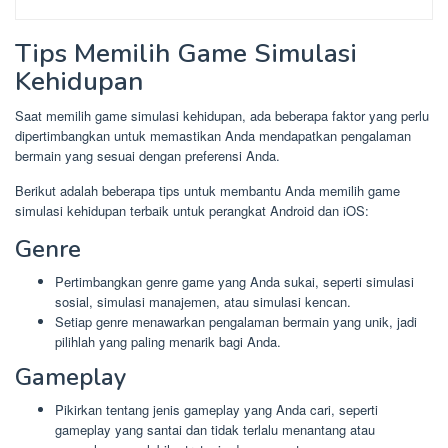
Tips Memilih Game Simulasi
Kehidupan
Saat memilih game simulasi kehidupan, ada beberapa faktor yang perlu
dipertimbangkan untuk memastikan Anda mendapatkan pengalaman
bermain yang sesuai dengan preferensi Anda.
Berikut adalah beberapa tips untuk membantu Anda memilih game
simulasi kehidupan terbaik untuk perangkat Android dan iOS:
Genre
Pertimbangkan genre game yang Anda sukai, seperti simulasi
sosial, simulasi manajemen, atau simulasi kencan.
Setiap genre menawarkan pengalaman bermain yang unik, jadi
pilihlah yang paling menarik bagi Anda.
Gameplay
Pikirkan tentang jenis gameplay yang Anda cari, seperti
gameplay yang santai dan tidak terlalu menantang atau