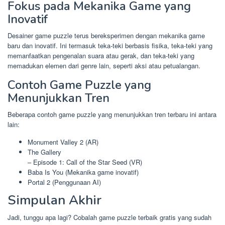
Fokus pada Mekanika Game yang
Inovatif
Desainer game puzzle terus bereksperimen dengan mekanika game
baru dan inovatif. Ini termasuk teka-teki berbasis fisika, teka-teki yang
memanfaatkan pengenalan suara atau gerak, dan teka-teki yang
memadukan elemen dari genre lain, seperti aksi atau petualangan.
Contoh Game Puzzle yang
Menunjukkan Tren
Beberapa contoh game puzzle yang menunjukkan tren terbaru ini antara
lain:
Monument Valley 2 (AR)
The Gallery
– Episode 1: Call of the Star Seed (VR)
Baba Is You (Mekanika game inovatif)
Portal 2 (Penggunaan AI)
Simpulan Akhir
Jadi, tunggu apa lagi? Cobalah game puzzle terbaik gratis yang sudah