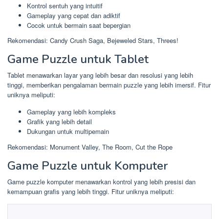
Kontrol sentuh yang intuitif
Gameplay yang cepat dan adiktif
Cocok untuk bermain saat bepergian
Rekomendasi: Candy Crush Saga, Bejeweled Stars, Threes!
Game Puzzle untuk Tablet
Tablet menawarkan layar yang lebih besar dan resolusi yang lebih
tinggi, memberikan pengalaman bermain puzzle yang lebih imersif. Fitur
uniknya meliputi:
Gameplay yang lebih kompleks
Grafik yang lebih detail
Dukungan untuk multipemain
Rekomendasi: Monument Valley, The Room, Cut the Rope
Game Puzzle untuk Komputer
Game puzzle komputer menawarkan kontrol yang lebih presisi dan
kemampuan grafis yang lebih tinggi. Fitur uniknya meliputi: