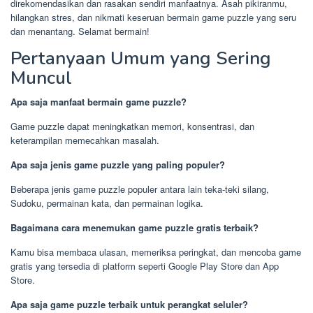
direkomendasikan dan rasakan sendiri manfaatnya. Asah pikiranmu,
hilangkan stres, dan nikmati keseruan bermain game puzzle yang seru
dan menantang. Selamat bermain!
Pertanyaan Umum yang Sering
Muncul
Apa saja manfaat bermain game puzzle?
Game puzzle dapat meningkatkan memori, konsentrasi, dan
keterampilan memecahkan masalah.
Apa saja jenis game puzzle yang paling populer?
Beberapa jenis game puzzle populer antara lain teka-teki silang,
Sudoku, permainan kata, dan permainan logika.
Bagaimana cara menemukan game puzzle gratis terbaik?
Kamu bisa membaca ulasan, memeriksa peringkat, dan mencoba game
gratis yang tersedia di platform seperti Google Play Store dan App
Store.
Apa saja game puzzle terbaik untuk perangkat seluler?