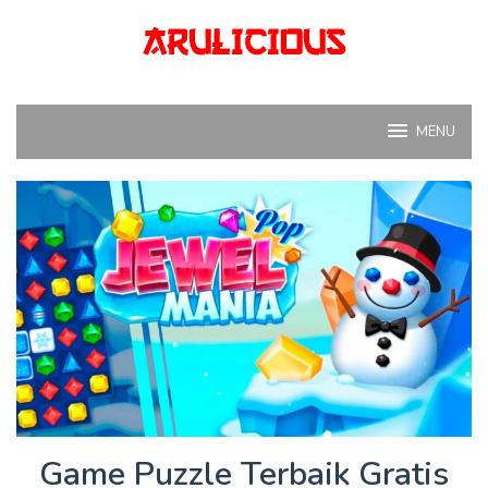
Skip
to
content
MENU
Game Puzzle Terbaik Gratis