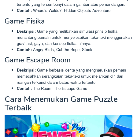
tertentu yang tersembunyi dalam gambar atau pemandangan.
Contoh:
Where’s Waldo?, Hidden Objects Adventure
Game Fisika
Deskripsi:
Game yang melibatkan simulasi prinsip fisika,
menantang pemain untuk menyelesaikan teka-teki menggunakan
gravitasi, gaya, dan konsep fisika lainnya.
Contoh:
Angry Birds, Cut the Rope, Stack
Game Escape Room
Deskripsi:
Game berbasis cerita yang mengharuskan pemain
memecahkan serangkaian teka-teki untuk melarikan diri dari
ruangan terkunci dalam batas waktu tertentu.
Contoh:
The Room, The Escape Game
Cara Menemukan Game Puzzle
Terbaik