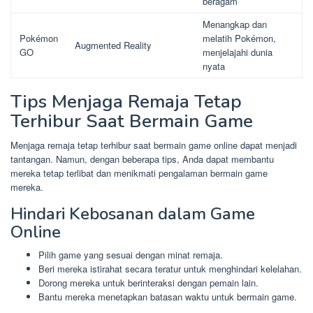
beragam
Menangkap dan
Pokémon
melatih Pokémon,
Augmented Reality
GO
menjelajahi dunia
nyata
Tips Menjaga Remaja Tetap
Terhibur Saat Bermain Game
Menjaga remaja tetap terhibur saat bermain game online dapat menjadi
tantangan. Namun, dengan beberapa tips, Anda dapat membantu
mereka tetap terlibat dan menikmati pengalaman bermain game
mereka.
Hindari Kebosanan dalam Game
Online
Pilih game yang sesuai dengan minat remaja.
Beri mereka istirahat secara teratur untuk menghindari kelelahan.
Dorong mereka untuk berinteraksi dengan pemain lain.
Bantu mereka menetapkan batasan waktu untuk bermain game.