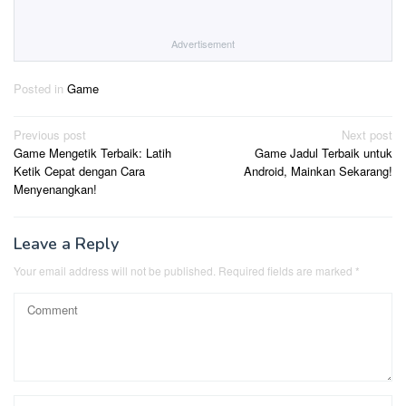
Advertisement
Posted in
Game
Post
Previous post
Next post
Game Mengetik Terbaik: Latih
Game Jadul Terbaik untuk
navigation
Ketik Cepat dengan Cara
Android, Mainkan Sekarang!
Menyenangkan!
Leave a Reply
Your email address will not be published.
Required fields are marked
*