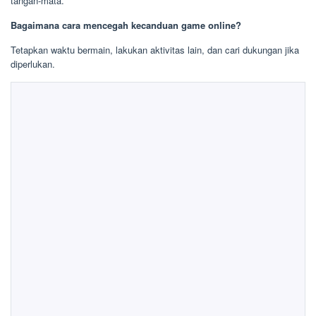
tangan-mata.
Bagaimana cara mencegah kecanduan game online?
Tetapkan waktu bermain, lakukan aktivitas lain, dan cari dukungan jika
diperlukan.