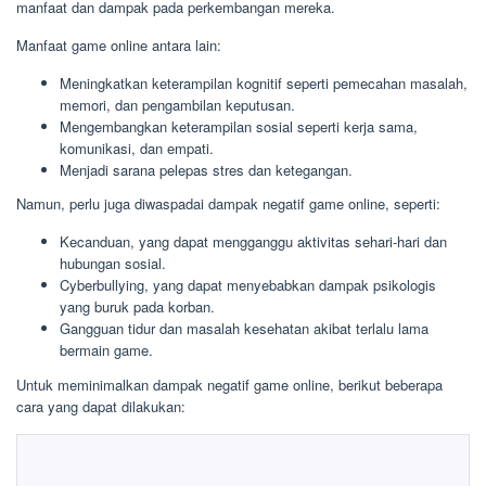
manfaat dan dampak pada perkembangan mereka.
Manfaat game online antara lain:
Meningkatkan keterampilan kognitif seperti pemecahan masalah,
memori, dan pengambilan keputusan.
Mengembangkan keterampilan sosial seperti kerja sama,
komunikasi, dan empati.
Menjadi sarana pelepas stres dan ketegangan.
Namun, perlu juga diwaspadai dampak negatif game online, seperti:
Kecanduan, yang dapat mengganggu aktivitas sehari-hari dan
hubungan sosial.
Cyberbullying, yang dapat menyebabkan dampak psikologis
yang buruk pada korban.
Gangguan tidur dan masalah kesehatan akibat terlalu lama
bermain game.
Untuk meminimalkan dampak negatif game online, berikut beberapa
cara yang dapat dilakukan: