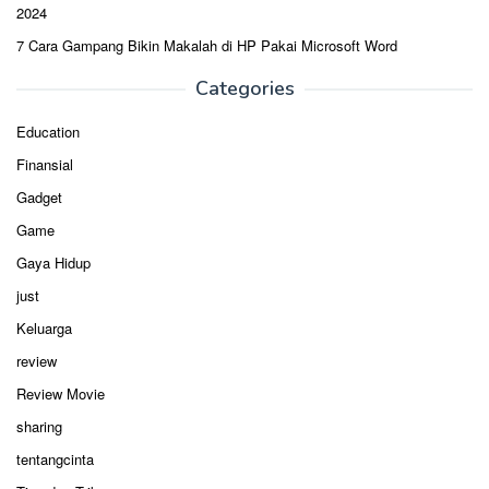
2024
7 Cara Gampang Bikin Makalah di HP Pakai Microsoft Word
Categories
Education
Finansial
Gadget
Game
Gaya Hidup
just
Keluarga
review
Review Movie
sharing
tentangcinta