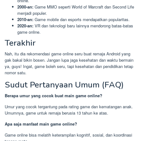
online.
2000-an:
Game MMO seperti World of Warcraft dan Second Life
menjadi populer.
2010-an:
Game mobile dan esports mendapatkan popularitas.
2020-an:
VR dan teknologi baru lainnya mendorong batas-batas
game online.
Terakhir
Nah, itu dia rekomendasi game online seru buat remaja Android yang
gak bakal bikin bosen. Jangan lupa jaga kesehatan dan waktu bermain
ya, guys! Ingat, game boleh seru, tapi kesehatan dan pendidikan tetap
nomor satu.
Sudut Pertanyaan Umum (FAQ)
Berapa umur yang cocok buat main game online?
Umur yang cocok tergantung pada rating game dan kematangan anak.
Umumnya, game untuk remaja berusia 13 tahun ke atas.
Apa saja manfaat main game online?
Game online bisa melatih keterampilan kognitif, sosial, dan koordinasi