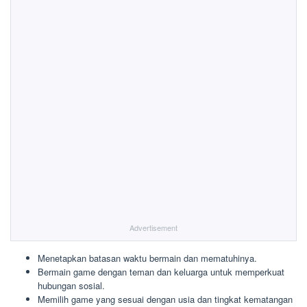
Advertisement
Menetapkan batasan waktu bermain dan mematuhinya.
Bermain game dengan teman dan keluarga untuk memperkuat
hubungan sosial.
Memilih game yang sesuai dengan usia dan tingkat kematangan