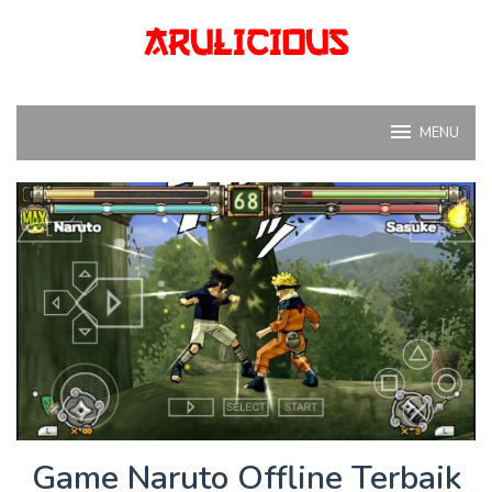
Skip
to
content
MENU
Game Naruto Offline Terbaik