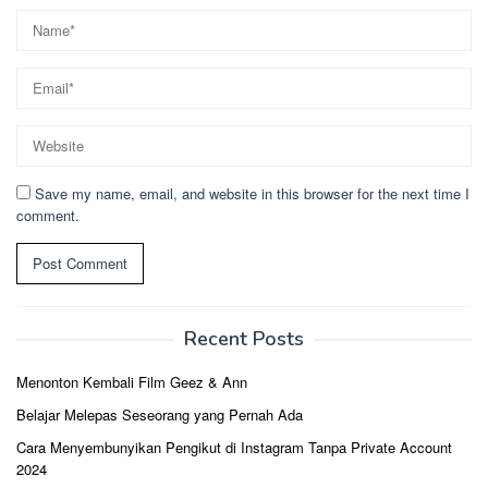
Save my name, email, and website in this browser for the next time I
comment.
Recent Posts
Menonton Kembali Film Geez & Ann
Belajar Melepas Seseorang yang Pernah Ada
Cara Menyembunyikan Pengikut di Instagram Tanpa Private Account
2024