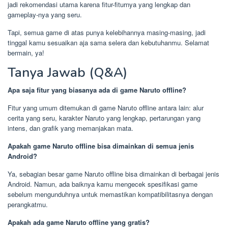
jadi rekomendasi utama karena fitur-fiturnya yang lengkap dan
gameplay-nya yang seru.
Tapi, semua game di atas punya kelebihannya masing-masing, jadi
tinggal kamu sesuaikan aja sama selera dan kebutuhanmu. Selamat
bermain, ya!
Tanya Jawab (Q&A)
Apa saja fitur yang biasanya ada di game Naruto offline?
Fitur yang umum ditemukan di game Naruto offline antara lain: alur
cerita yang seru, karakter Naruto yang lengkap, pertarungan yang
intens, dan grafik yang memanjakan mata.
Apakah game Naruto offline bisa dimainkan di semua jenis
Android?
Ya, sebagian besar game Naruto offline bisa dimainkan di berbagai jenis
Android. Namun, ada baiknya kamu mengecek spesifikasi game
sebelum mengunduhnya untuk memastikan kompatibilitasnya dengan
perangkatmu.
Apakah ada game Naruto offline yang gratis?