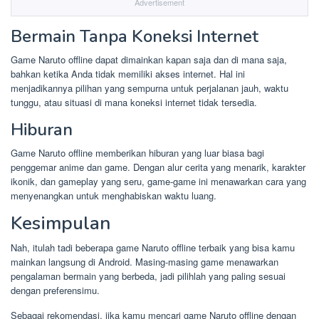
Advertisement
Bermain Tanpa Koneksi Internet
Game Naruto offline dapat dimainkan kapan saja dan di mana saja,
bahkan ketika Anda tidak memiliki akses internet. Hal ini
menjadikannya pilihan yang sempurna untuk perjalanan jauh, waktu
tunggu, atau situasi di mana koneksi internet tidak tersedia.
Hiburan
Game Naruto offline memberikan hiburan yang luar biasa bagi
penggemar anime dan game. Dengan alur cerita yang menarik, karakter
ikonik, dan gameplay yang seru, game-game ini menawarkan cara yang
menyenangkan untuk menghabiskan waktu luang.
Kesimpulan
Nah, itulah tadi beberapa game Naruto offline terbaik yang bisa kamu
mainkan langsung di Android. Masing-masing game menawarkan
pengalaman bermain yang berbeda, jadi pilihlah yang paling sesuai
dengan preferensimu.
Sebagai rekomendasi, jika kamu mencari game Naruto offline dengan