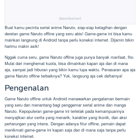
Advertisement
Buat kamu pecinta serial anime Naruto, siap-siap ketagihan dengan
deretan game Naruto offline yang seru abis! Game-game ini bisa kamu
mainkan langsung di Android tanpa perlu koneksi internet. Dijamin bikin
harimu makin asik!
Nggak cuma seru, game Naruto offline juga punya banyak manfaat, lho.
Mulai dari menghemat kuota, bisa dimainkan kapan aja dan di mana
aja, sampai jadi hiburan yang bikin kamu lupa waktu. Penasaran apa aja
game Naruto offline terbaiknya? Yuk, langsung aja cek daftarnya!
Pengenalan
Game Naruto offline untuk Android menawarkan pengalaman bermain
yang seru dan menantang bagi penggemar serial anime dan manga
Naruto. Kepopuleran game-game ini terletak pada kemampuannya
menyajikan alur cerita yang menarik, karakter yang ikonik, dan aksi
pertarungan yang intens. Dengan adanya fitur offline, pemain dapat
menikmati game-game ini kapan saja dan di mana saja tanpa perlu
koneksi internet.