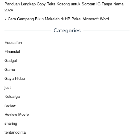
Panduan Lengkap Copy Teks Kosong untuk Sorotan IG Tanpa Nama
2024
7 Cara Gampang Bikin Makalah di HP Pakai Microsoft Word
Categories
Education
Finansial
Gadget
Game
Gaya Hidup
just
Keluarga
review
Review Movie
sharing
tentangcinta