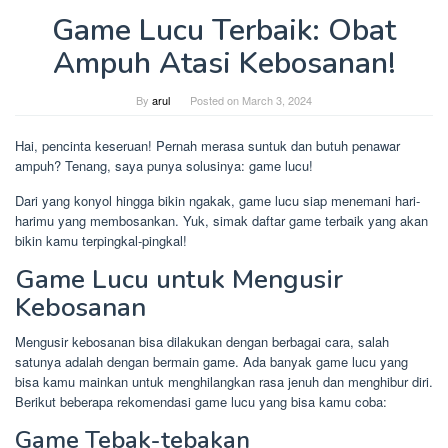
Game Lucu Terbaik: Obat
Ampuh Atasi Kebosanan!
By
arul
Posted on
March 3, 2024
Hai, pencinta keseruan! Pernah merasa suntuk dan butuh penawar
ampuh? Tenang, saya punya solusinya: game lucu!
Dari yang konyol hingga bikin ngakak, game lucu siap menemani hari-
harimu yang membosankan. Yuk, simak daftar game terbaik yang akan
bikin kamu terpingkal-pingkal!
Game Lucu untuk Mengusir
Kebosanan
Mengusir kebosanan bisa dilakukan dengan berbagai cara, salah
satunya adalah dengan bermain game. Ada banyak game lucu yang
bisa kamu mainkan untuk menghilangkan rasa jenuh dan menghibur diri.
Berikut beberapa rekomendasi game lucu yang bisa kamu coba:
Game Tebak-tebakan