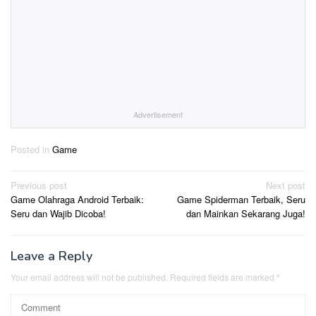
Advertisement
Posted in
Game
Post
Previous post
Next post
Game Olahraga Android Terbaik:
Game Spiderman Terbaik, Seru
navigation
Seru dan Wajib Dicoba!
dan Mainkan Sekarang Juga!
Leave a Reply
Your email address will not be published.
Required fields are marked
*