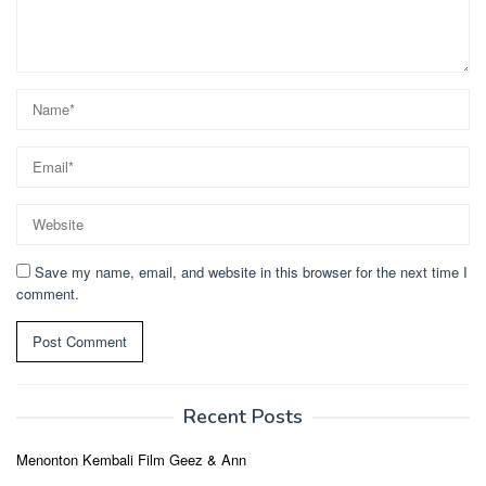
Save my name, email, and website in this browser for the next time I
comment.
Recent Posts
Menonton Kembali Film Geez & Ann