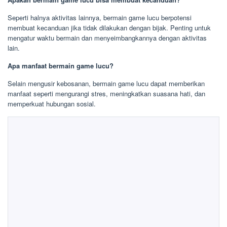
Seperti halnya aktivitas lainnya, bermain game lucu berpotensi
membuat kecanduan jika tidak dilakukan dengan bijak. Penting untuk
mengatur waktu bermain dan menyeimbangkannya dengan aktivitas
lain.
Apa manfaat bermain game lucu?
Selain mengusir kebosanan, bermain game lucu dapat memberikan
manfaat seperti mengurangi stres, meningkatkan suasana hati, dan
memperkuat hubungan sosial.