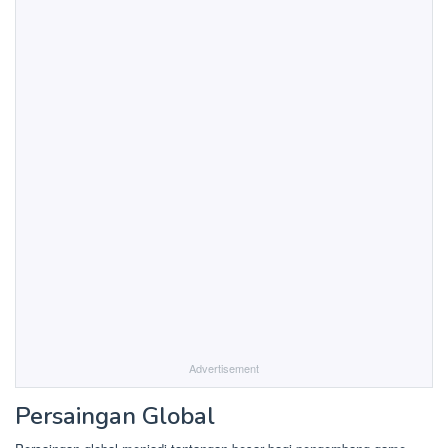
Advertisement
Persaingan Global