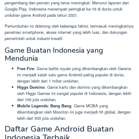
pengembang dan pemain yang terus meningkat. Menurut laporan dari
Google Play, Indonesia menempati peringkat ke-16 di dunia untuk
unduhan game Android pada tahun 2021.
Pertumbuhan ini didorong oleh beberapa faktor, termasuk meningkatnya
penetrasi smartphone, akses internet yang lebih luas, dan dukungan
pemerintah untuk industri kreatif.
Game Buatan Indonesia yang
Mendunia
Free Fire
: Game battle royale yang dikembangkan oleh Garena
ini menjadi salah satu game Android paling populer di dunia,
dengan lebih dari 1 miliar unduhan.
Higgs Domino
: Game kartu dan domino yang dikembangkan
oleh Higgs Games ini sangat populer di Indonesia, dengan lebih
dari 100 juta unduhan.
Mobile Legends: Bang Bang
: Game MOBA yang
dikembangkan oleh Moonton ini juga menjadi hit global, dengan
lebih dari 500 juta unduhan.
Daftar Game Android Buatan
Indonesia Terbaik