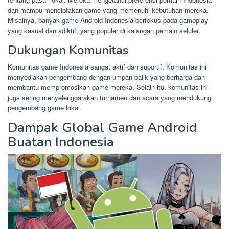
dan mampu menciptakan game yang memenuhi kebutuhan mereka.
Misalnya, banyak game Android Indonesia berfokus pada gameplay
yang kasual dan adiktif, yang populer di kalangan pemain seluler.
Dukungan Komunitas
Komunitas game Indonesia sangat aktif dan suportif. Komunitas ini
menyediakan pengembang dengan umpan balik yang berharga dan
membantu mempromosikan game mereka. Selain itu, komunitas ini
juga sering menyelenggarakan turnamen dan acara yang mendukung
pengembang game lokal.
Dampak Global Game Android
Buatan Indonesia