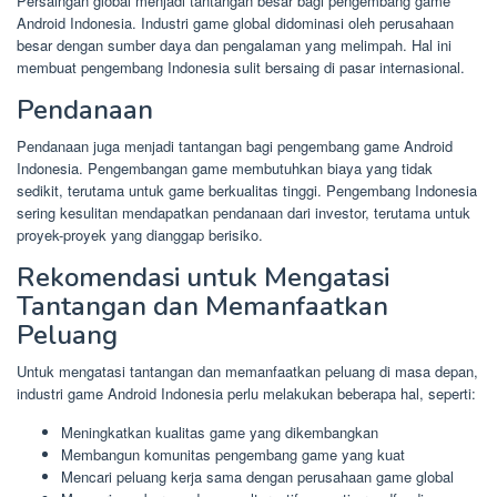
Persaingan global menjadi tantangan besar bagi pengembang game
Android Indonesia. Industri game global didominasi oleh perusahaan
besar dengan sumber daya dan pengalaman yang melimpah. Hal ini
membuat pengembang Indonesia sulit bersaing di pasar internasional.
Pendanaan
Pendanaan juga menjadi tantangan bagi pengembang game Android
Indonesia. Pengembangan game membutuhkan biaya yang tidak
sedikit, terutama untuk game berkualitas tinggi. Pengembang Indonesia
sering kesulitan mendapatkan pendanaan dari investor, terutama untuk
proyek-proyek yang dianggap berisiko.
Rekomendasi untuk Mengatasi
Tantangan dan Memanfaatkan
Peluang
Untuk mengatasi tantangan dan memanfaatkan peluang di masa depan,
industri game Android Indonesia perlu melakukan beberapa hal, seperti:
Meningkatkan kualitas game yang dikembangkan
Membangun komunitas pengembang game yang kuat
Mencari peluang kerja sama dengan perusahaan game global