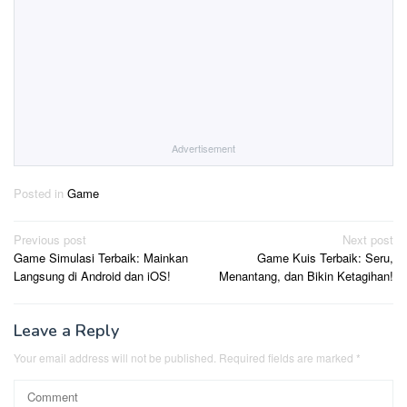
Advertisement
Posted in
Game
Post
Previous post
Next post
Game Simulasi Terbaik: Mainkan
Game Kuis Terbaik: Seru,
navigation
Langsung di Android dan iOS!
Menantang, dan Bikin Ketagihan!
Leave a Reply
Your email address will not be published.
Required fields are marked
*