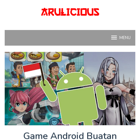
Skip
to
content
MENU
Game Android Buatan