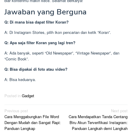
biar kontenmu makin kece. Selamat berkarya!
Jawaban yang Berguna
Q: Di mana bisa dapat filter Koran?
A: Di Instagram Stories, pilih ikon pencarian dan ketik “Koran”.
Q: Apa saja filter Koran yang lagi tren?
A: Ada banyak, seperti “Old Newspaper”, “Vintage Newspaper”, dan
“Comic Book”.
Q: Bisa dipakai di foto atau video?
A: Bisa keduanya.
Posted in
Gadget
Post
Previous post
Next post
Cara Menggabungkan File Word
Cara Mendapatkan Tanda Centang
navigation
Dengan Mudah dan Sangat Rapi:
Biru Akun Terverifikasi Instagram:
Panduan Lengkap
Panduan Langkah demi Langkah