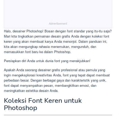
Advertisement
Halo, desainer Photoshop! Bosan dengan font standar yang itu-itu saja?
Mari kita tingkatkan permainan desain grafis Anda dengan koleksi font
keren yang akan membuat karya Anda menonjol. Dalam panduan ini,
kita akan mengungkap rahasia menemukan, mengunduh, dan
memasukkan font baru ke dalam Photoshop.
Persiapkan diri Anda untuk dunia font yang menakjubkan!
Apakah Anda seorang desainer grafis profesional atau pemula yang
ingin mengeksplorasi kreativitas Anda, font yang tepat dapat membuat
perbedaan besar. Dengan berbagai gaya dan karakteristik yang unik,
font dapat menyampaikan pesan, membangkitkan emosi, dan
meningkatkan estetika desain Anda.
Koleksi Font Keren untuk
Photoshop