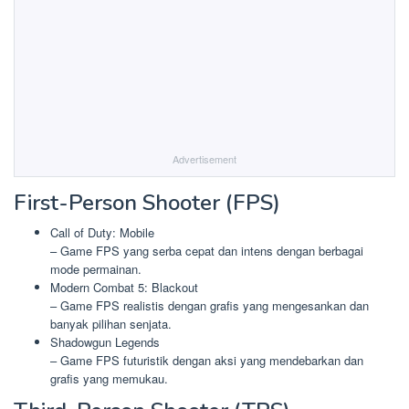
Advertisement
First-Person Shooter (FPS)
Call of Duty: Mobile
– Game FPS yang serba cepat dan intens dengan berbagai
mode permainan.
Modern Combat 5: Blackout
– Game FPS realistis dengan grafis yang mengesankan dan
banyak pilihan senjata.
Shadowgun Legends
– Game FPS futuristik dengan aksi yang mendebarkan dan
grafis yang memukau.