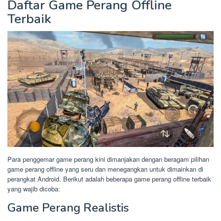
Daftar Game Perang Offline
Terbaik
Para penggemar game perang kini dimanjakan dengan beragam pilihan
game perang offline yang seru dan menegangkan untuk dimainkan di
perangkat Android. Berikut adalah beberapa game perang offline terbaik
yang wajib dicoba:
Game Perang Realistis