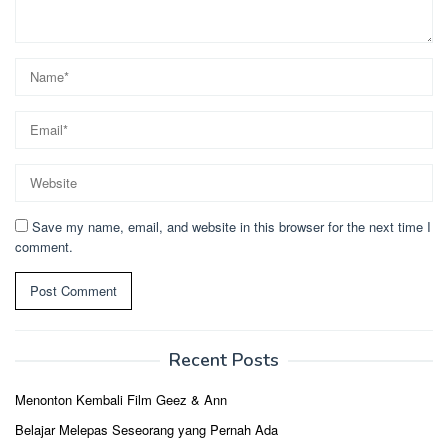
Save my name, email, and website in this browser for the next time I
comment.
Recent Posts
Menonton Kembali Film Geez & Ann
Belajar Melepas Seseorang yang Pernah Ada