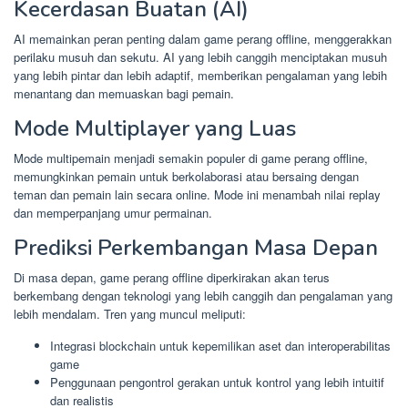
Kecerdasan Buatan (AI)
AI memainkan peran penting dalam game perang offline, menggerakkan
perilaku musuh dan sekutu. AI yang lebih canggih menciptakan musuh
yang lebih pintar dan lebih adaptif, memberikan pengalaman yang lebih
menantang dan memuaskan bagi pemain.
Mode Multiplayer yang Luas
Mode multipemain menjadi semakin populer di game perang offline,
memungkinkan pemain untuk berkolaborasi atau bersaing dengan
teman dan pemain lain secara online. Mode ini menambah nilai replay
dan memperpanjang umur permainan.
Prediksi Perkembangan Masa Depan
Di masa depan, game perang offline diperkirakan akan terus
berkembang dengan teknologi yang lebih canggih dan pengalaman yang
lebih mendalam. Tren yang muncul meliputi:
Integrasi blockchain untuk kepemilikan aset dan interoperabilitas
game
Penggunaan pengontrol gerakan untuk kontrol yang lebih intuitif
dan realistis