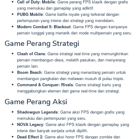
Call of Duty: Mobile
: Game perang FPS klasik dengan grafis
yang memukau dan gameplay yang adiktif.
PUBG Mobile
: Game battle royale yang terkenal dengan
pertempuran yang intens dan strategi yang mendalam.
Modern Combat 5: Blackout
: Game FPS dengan kampanye
pemain tunggal yang menarik dan mode multipemain yang seru.
Game Perang Strategi
Clash of Clans
: Game strategi real-time yang memungkinkan
pemain membangun desa, melatih pasukan, dan menyerang
pemain lain.
Boom Beach
: Game strategi yang menantang pemain untuk
membangun pangkalan dan melawan musuh di pulau tropis.
Command & Conquer: Rivals
: Game strategi kartu yang
menggabungkan elemen dari game real-time dan strategi.
Game Perang Aksi
Shadowgun Legends
: Game aksi FPS dengan grafis yang
memukau dan pertempuran yang seru.
NOVA Legacy
: Game aksi FPS klasik dengan gameplay yang
intens dan banyak senjata untuk dipilih.
Dead Effect 2
: Game aksi horor FPS dengan zombie dan