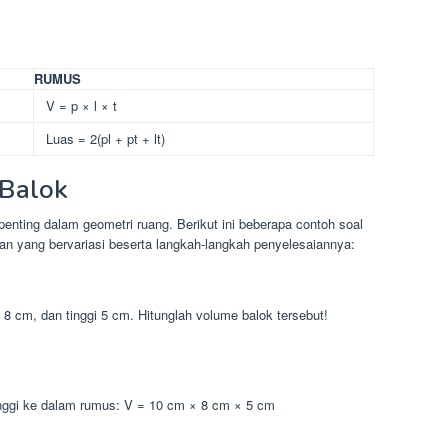
RUMUS
V = p × l × t
Luas = 2(pl + pt + lt)
 Balok
enting dalam geometri ruang. Berikut ini beberapa contoh soal
n yang bervariasi beserta langkah-langkah penyelesaiannya:
 8 cm, dan tinggi 5 cm. Hitunglah volume balok tersebut!
tinggi ke dalam rumus: V = 10 cm × 8 cm × 5 cm