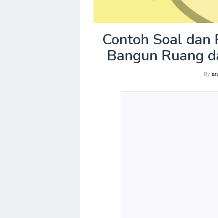
Contoh Soal dan
Bangun Ruang d
By
ar