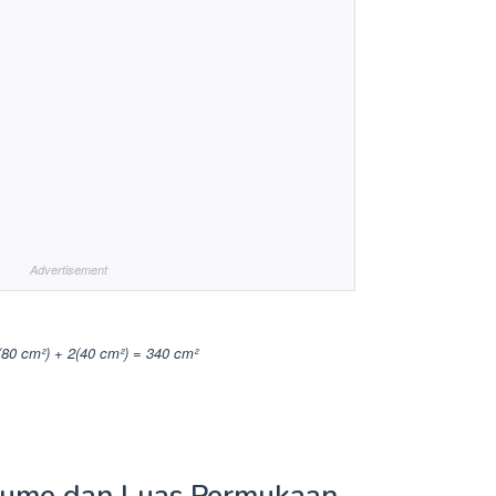
Advertisement
(80 cm²) + 2(40 cm²) = 340 cm²
lume dan Luas Permukaan