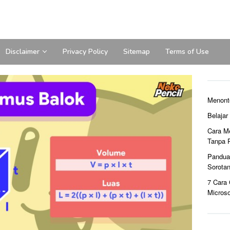
Disclaimer
Privacy Policy
Sitemap
Terms of Use
Menont
Belaja
Cara M
Tanpa 
Pandua
Sorota
7 Cara
Microso