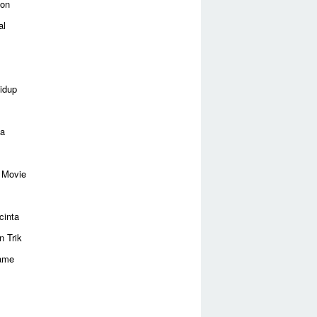
ion
al
idup
ga
 Movie
cinta
n Trik
ame