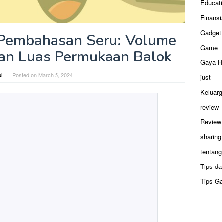
Educat
Finansi
Gadget
 Pembahasan Seru: Volume
Game
an Luas Permukaan Balok
Gaya H
ul
Posted on
March 5, 2024
just
Keluar
review
Review
sharing
tentang
Tips da
Tips G