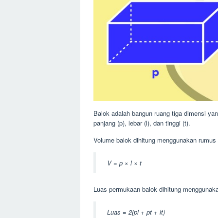
Balok adalah bangun ruang tiga dimensi yan
panjang (p), lebar (l), dan tinggi (t).
Volume balok dihitung menggunakan rumus b
V = p × l × t
Luas permukaan balok dihitung menggunak
Luas = 2(pl + pt + lt)