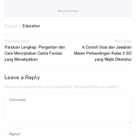
Advertisement
Posted in
Education
Post
Previous post
Next post
Panduan Lengkap: Pengertian dan
6 Contoh Soal dan Jawaban
navigation
Cara Menciptakan Cerita Fantasi
Materi Perbandingan Kelas 5 SD
yang Menakjubkan
yang Wajib Diketahui
Leave a Reply
Your email address will not be published.
Required fields are marked
*