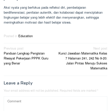
Aksi nyata yang berfokus pada refleksi diri, pembelajaran
berdiferensiasi, penilaian autentik, dan kolaborasi dapat menciptakan
lingkungan belajar yang lebih efektif dan menyenangkan, sehingga
meningkatkan motivasi dan hasil belajar siswa.
Posted in
Education
Post
Previous post
Next post
Panduan Lengkap Pengisian
Kunci Jawaban Matematika Kelas
navigation
Riwayat Pekerjaan PPPK Guru
7 Halaman 241, 242 No 9-20:
yang Benar
Jalan Pintas Menuju Sukses
Matematika
Leave a Reply
Your email address will not be published.
Required fields are marked
*