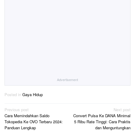
Advertisement
Posted in
Gaya Hidup
Post
Previous post
Next post
Cara Memindahkan Saldo
Convert Pulsa Ke DANA Minimal
navigation
Tokopedia Ke OVO Terbaru 2024:
5 Ribu Rate Tinggi: Cara Praktis
Panduan Lengkap
dan Menguntungkan