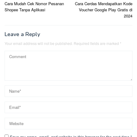
Cara Mudah Cek Nomor Pesanan
Cara Cerdas Mendapatkan Kode
navigation
Shopee Tanpa Aplikasi
Voucher Google Play Gratis di
2024
Leave a Reply
Your email address will not be published.
Required fields are marked
*
Save my name, email, and website in this browser for the next time I