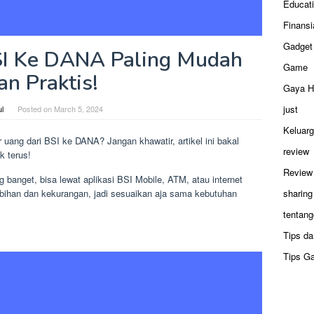
Educat
Finansi
Gadget
SI Ke DANA Paling Mudah
Game
an Praktis!
Gaya H
just
ul
Posted on
March 5, 2024
Keluar
 uang dari BSI ke DANA? Jangan khawatir, artikel ini bakal
review
k terus!
Review
 banget, bisa lewat aplikasi BSI Mobile, ATM, atau internet
bihan dan kekurangan, jadi sesuaikan aja sama kebutuhan
sharing
tentang
Tips da
Tips G