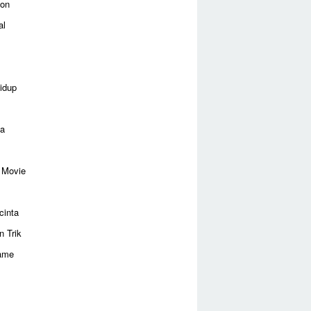
ion
al
idup
ga
 Movie
cinta
n Trik
ame