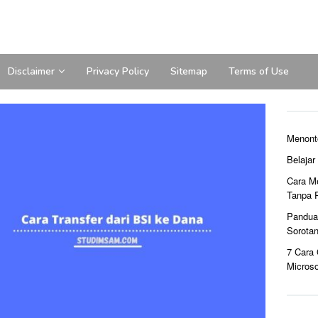
Disclaimer
Privacy Policy
Sitemap
Terms of Use
Menont
Belaja
Cara M
Tanpa 
Pandua
Sorota
7 Cara
Microso