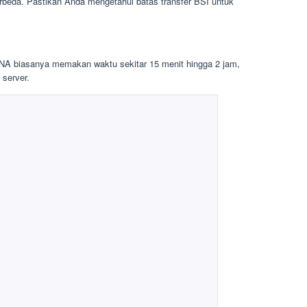
erbeda. Pastikan Anda mengetahui batas transfer BSI untuk
ANA biasanya memakan waktu sekitar 15 menit hingga 2 jam,
 server.