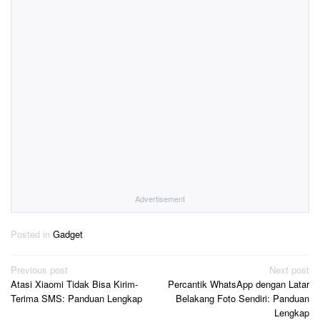
Advertisement
Posted in
Gadget
Post
Previous post
Next post
Atasi Xiaomi Tidak Bisa Kirim-
Percantik WhatsApp dengan Latar
navigation
Terima SMS: Panduan Lengkap
Belakang Foto Sendiri: Panduan
Lengkap