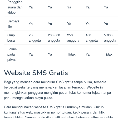
Panggilan
suara dan
Ya
Ya
Ya
Ya
Ya
video
Berbagi
Ya
Ya
Ya
Ya
Ya
file
Grup
256
200.000
250
100
5.000
besar
anggota
anggota
anggota
anggota
anggota
Fokus
pada
Ya
Ya
Tidak
Ya
Tidak
privasi
Website SMS Gratis
Bagi yang mencari cara mengirim SMS gratis tanpa pulsa, tersedia
berbagai website yang menawarkan layanan tersebut. Website ini
memungkinkan pengguna mengirim pesan teks ke nomor tujuan tanpa
perlu mengeluarkan biaya pulsa.
Cara menggunakan website SMS gratis umumnya mudah. Cukup
kunjungi situs web, masukkan nomor tujuan, ketik pesan, dan klik
tombol kirim. Namun, perlu diperhatikan bahwa beberapa situs mungkin