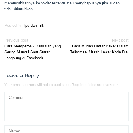
memindahkannya ke folder tertentu atau menghapusnya jika sudah
tidak dibutuhkan.
Posted in
Tips dan Trik
Post
Previous post
Next post
Cara Memperbaiki Masalah yang
Cara Mudah Daftar Paket Malam
navigation
Sering Muncul Saat Siaran
Telkomsel Murah Lewat Kode Dial
Langsung di Facebook
Leave a Reply
Your email address will not be published.
Required fields are marked
*