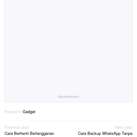
Advertisement
Posted in
Gadget
Post
Previous post
Next post
Cara Berhenti Berlangganan
Cara Backup WhatsApp Tanpa
navigation