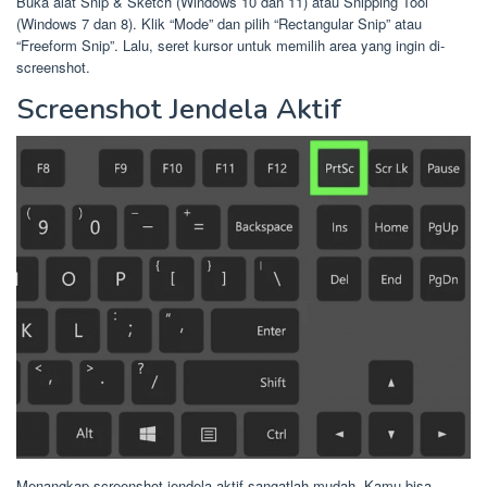
Buka alat Snip & Sketch (Windows 10 dan 11) atau Snipping Tool
(Windows 7 dan 8). Klik “Mode” dan pilih “Rectangular Snip” atau
“Freeform Snip”. Lalu, seret kursor untuk memilih area yang ingin di-
screenshot.
Screenshot Jendela Aktif
Menangkap screenshot jendela aktif sangatlah mudah. Kamu bisa