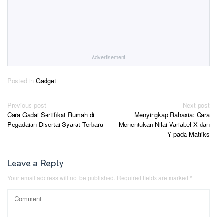
Advertisement
Posted in
Gadget
Post
Previous post
Next post
Cara Gadai Sertifikat Rumah di
Menyingkap Rahasia: Cara
navigation
Pegadaian Disertai Syarat Terbaru
Menentukan Nilai Variabel X dan
Y pada Matriks
Leave a Reply
Your email address will not be published.
Required fields are marked
*