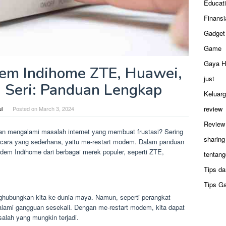
Educat
Finansi
Gadget
Game
Gaya H
em Indihome ZTE, Huawei,
just
 Seri: Panduan Lengkap
Keluar
review
ul
Posted on
March 3, 2024
Review
ian mengalami masalah internet yang membuat frustasi? Sering
sharing
n cara yang sederhana, yaitu me-restart modem. Dalam panduan
dem Indihome dari berbagai merek populer, seperti ZTE,
tentang
Tips da
Tips G
hubungkan kita ke dunia maya. Namun, seperti perangkat
alami gangguan sesekali. Dengan me-restart modem, kita dapat
lah yang mungkin terjadi.