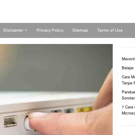
Disclaimer
Privacy Policy
Sitemap
Terms of Use
Menont
Belaja
Cara M
Tanpa 
Pandua
Sorota
7 Cara
Microso