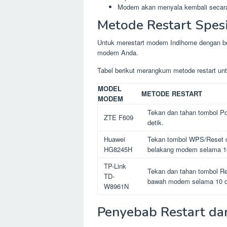
Modem akan menyala kembali secara
Metode Restart Spesi
Untuk merestart modem Indihome dengan ben
modem Anda.
Tabel berikut merangkum metode restart u
MODEL
METODE RESTART
MODEM
Tekan dan tahan tombol P
ZTE F609
detik.
Huawei
Tekan tombol WPS/Reset d
HG8245H
belakang modem selama 10
TP-Link
Tekan dan tahan tombol Re
TD-
bawah modem selama 10 d
W8961N
Penyebab Restart da