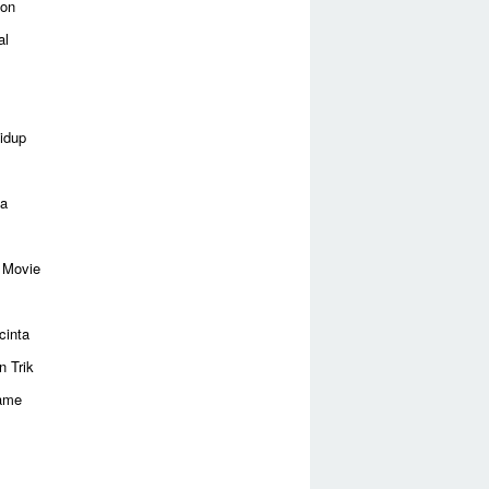
ion
al
idup
ga
 Movie
cinta
n Trik
ame