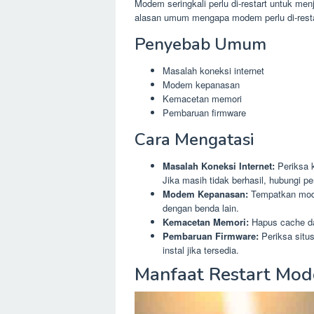
Modem seringkali perlu di-restart untuk men
alasan umum mengapa modem perlu di-resta
Penyebab Umum
Masalah koneksi internet
Modem kepanasan
Kemacetan memori
Pembaruan firmware
Cara Mengatasi
Masalah Koneksi Internet:
Periksa 
Jika masih tidak berhasil, hubungi p
Modem Kepanasan:
Tempatkan mode
dengan benda lain.
Kemacetan Memori:
Hapus cache da
Pembaruan Firmware:
Periksa situ
instal jika tersedia.
Manfaat Restart Mo