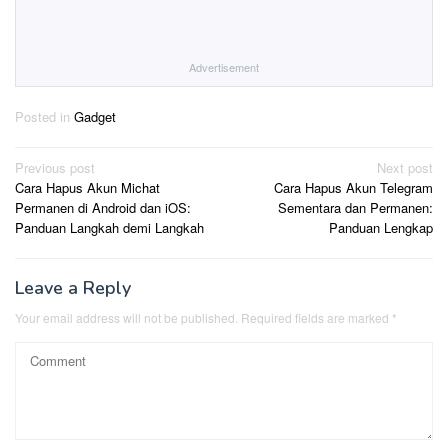
Advertisement
Posted in
Gadget
Post
Previous post
Next post
Cara Hapus Akun Michat
Cara Hapus Akun Telegram
navigation
Permanen di Android dan iOS:
Sementara dan Permanen:
Panduan Langkah demi Langkah
Panduan Lengkap
Leave a Reply
Your email address will not be published.
Required fields are marked
*