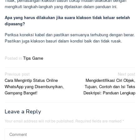
Tidak, pemasangan klakson basuri cukup mudah dilakukan dengan
mengikuti langkah-langkah yang dijelaskan dalam panduan ini.
Apa yang harus dilakukan jika suara klakson tidak keluar setelah
dipasang?
Periksa koneksi kabel dan pastikan semuanya terhubung dengan benar.
Pastikan juga klakson basuri dalam kondisi baik dan tidak rusak.
Posted in
Tips Game
Post
Previous post
Next post
Cara Mengintip Status Online
Mengidentifikasi Ciri Objek,
navigation
WhatsApp yang Disembunyikan,
Tujuan, Contoh dan Isi Teks
Gampang Banget!
Deskripsi: Panduan Lengkap
Leave a Reply
Your email address will not be published.
Required fields are marked
*