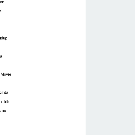
ion
al
idup
ga
 Movie
cinta
n Trik
ame