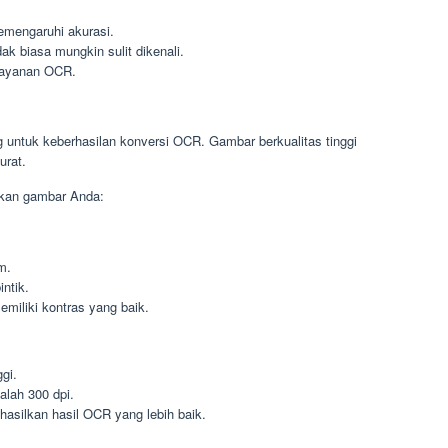
emengaruhi akurasi.
dak biasa mungkin sulit dikenali.
layanan OCR.
 untuk keberhasilan konversi OCR. Gambar berkualitas tinggi
urat.
pkan gambar Anda:
m.
ntik.
miliki kontras yang baik.
gi.
alah 300 dpi.
hasilkan hasil OCR yang lebih baik.