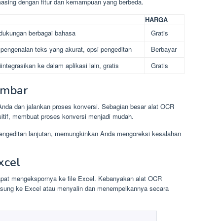
-masing dengan fitur dan kemampuan yang berbeda.
HARGA
 dukungan berbagai bahasa
Gratis
 pengenalan teks yang akurat, opsi pengeditan
Berbayar
integrasikan ke dalam aplikasi lain, gratis
Gratis
ambar
nda dan jalankan proses konversi. Sebagian besar alat OCR
itif, membuat proses konversi menjadi mudah.
pengeditan lanjutan, memungkinkan Anda mengoreksi kesalahan
xcel
dapat mengekspornya ke file Excel. Kebanyakan alat OCR
sung ke Excel atau menyalin dan menempelkannya secara