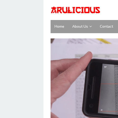
Skip
to
content
Home
About Us
Contact