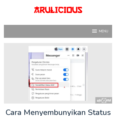
Skip
to
content
MENU
Cara Menyembunyikan Status