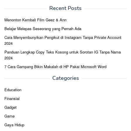
Recent Posts
Menonton Kembali Film Geez & Ann
Belajar Melepas Seseorang yang Pernah Ada
Cara Menyembunyikan Pengikut di Instagram Tanpa Private Account
2024
Panduan Lengkap Copy Teks Kosong untuk Sorotan IG Tanpa Nama
2024
7 Cara Gampang Bikin Makalah di HP Pakai Microsoft Word
Categories
Education
Finansial
Gadget
Game
Gaya Hidup