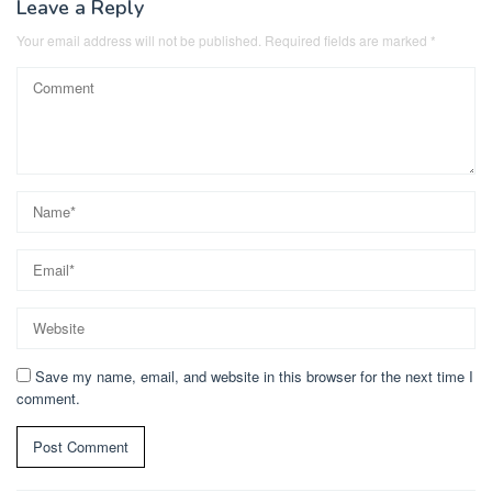
Leave a Reply
Your email address will not be published.
Required fields are marked
*
Save my name, email, and website in this browser for the next time I
comment.