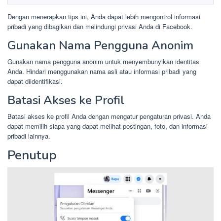
Dengan menerapkan tips ini, Anda dapat lebih mengontrol informasi
pribadi yang dibagikan dan melindungi privasi Anda di Facebook.
Gunakan Nama Pengguna Anonim
Gunakan nama pengguna anonim untuk menyembunyikan identitas
Anda. Hindari menggunakan nama asli atau informasi pribadi yang
dapat diidentifikasi.
Batasi Akses ke Profil
Batasi akses ke profil Anda dengan mengatur pengaturan privasi. Anda
dapat memilih siapa yang dapat melihat postingan, foto, dan informasi
pribadi lainnya.
Penutup