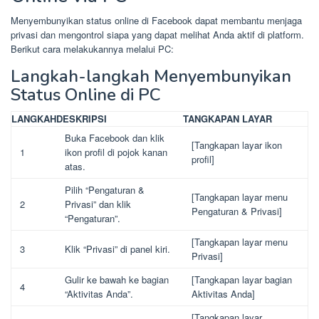
Menyembunyikan status online di Facebook dapat membantu menjaga
privasi dan mengontrol siapa yang dapat melihat Anda aktif di platform.
Berikut cara melakukannya melalui PC:
Langkah-langkah Menyembunyikan
Status Online di PC
LANGKAH
DESKRIPSI
TANGKAPAN LAYAR
Buka Facebook dan klik
[Tangkapan layar ikon
1
ikon profil di pojok kanan
profil]
atas.
Pilih “Pengaturan &
[Tangkapan layar menu
2
Privasi” dan klik
Pengaturan & Privasi]
“Pengaturan”.
[Tangkapan layar menu
3
Klik “Privasi” di panel kiri.
Privasi]
Gulir ke bawah ke bagian
[Tangkapan layar bagian
4
“Aktivitas Anda”.
Aktivitas Anda]
[Tangkapan layar