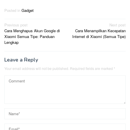
Posted in
Gadget
Post
Previous post
Next post
Cara Menghapus Akun Google di
Cara Menampilkan Kecepatan
navigation
Xiaomi Semua Tipe: Panduan
Internet di Xiaomi (Semua Tipe)
Lengkap
Leave a Reply
Your email address will not be published.
Required fields are marked
*