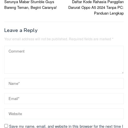
Serunya Mabar Stumble Guys
Daftar Kode Rahasia Panggilan
navigation
Bareng Teman, Begini Caranya!
Darurat Oppo A5 2024 Tanpa PC:
Panduan Lengkap
Leave a Reply
Your email address will not be published.
Required fields are marked
*
Save my name, email, and website in this browser for the next time I