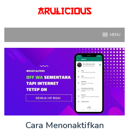
Skip
to
content
MENU
Cara Menonaktifkan