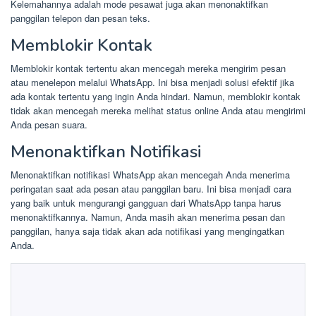
Kelemahannya adalah mode pesawat juga akan menonaktifkan
panggilan telepon dan pesan teks.
Memblokir Kontak
Memblokir kontak tertentu akan mencegah mereka mengirim pesan
atau menelepon melalui WhatsApp. Ini bisa menjadi solusi efektif jika
ada kontak tertentu yang ingin Anda hindari. Namun, memblokir kontak
tidak akan mencegah mereka melihat status online Anda atau mengirimi
Anda pesan suara.
Menonaktifkan Notifikasi
Menonaktifkan notifikasi WhatsApp akan mencegah Anda menerima
peringatan saat ada pesan atau panggilan baru. Ini bisa menjadi cara
yang baik untuk mengurangi gangguan dari WhatsApp tanpa harus
menonaktifkannya. Namun, Anda masih akan menerima pesan dan
panggilan, hanya saja tidak akan ada notifikasi yang mengingatkan
Anda.