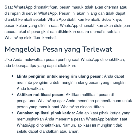
Saat WhatsApp dinonaktifkan, pesan masuk tidak akan diterima atau
disimpan di server WhatsApp. Pesan ini akan hilang dan tidak dapat
diambil kembali setelah WhatsApp diaktifkan kembali. Sebaliknya,
pesan keluar yang dikirim saat WhatsApp dinonaktifkan akan disimpan
secara lokal di perangkat dan dikirimkan secara otomatis setelah
WhatsApp diaktifkan kembali.
Mengelola Pesan yang Terlewat
Jika Anda melewatkan pesan penting saat WhatsApp dinonaktifkan,
ada beberapa tips yang dapat dilakukan:
Minta pengirim untuk mengirim ulang pesan:
Anda dapat
meminta pengirim untuk mengirim ulang pesan yang mungkin
Anda lewatkan.
Aktifkan notifikasi pesan:
Aktifkan notifikasi pesan di
pengaturan WhatsApp agar Anda menerima pemberitahuan untuk
pesan yang masuk saat WhatsApp dinonaktifkan.
Gunakan aplikasi pihak ketiga:
Ada aplikasi pihak ketiga yang
memungkinkan Anda menerima pesan WhatsApp bahkan saat
WhatsApp dinonaktifkan. Namun, aplikasi ini mungkin tidak
selalu dapat diandalkan atau aman.