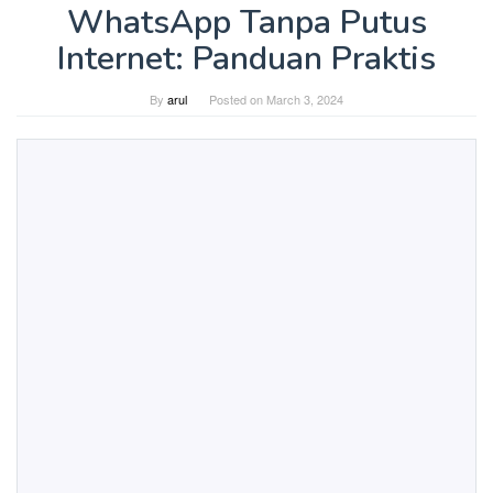
WhatsApp Tanpa Putus
Internet: Panduan Praktis
By
arul
Posted on
March 3, 2024