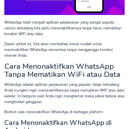
WhatsApp telah menjadi aplikasi perpesanan yang sangat populer,
namun terkadang kita perlu menonaktifkannya tanpa harus mematikan
koneksi WiFi atau data.
Dalam artikel ini, kita akan membahas solusi mudah untuk
menonaktifkan WhatsApp sementara tanpa mengganggu koneksi
internet Anda.
Cara Menonaktifkan WhatsApp
Tanpa Mematikan WiFi atau Data
WhatsApp adalah aplikasi perpesanan yang populer, tetapi terkadang
Anda mungkin ingin menonaktifkannya tanpa mematikan WiFi atau data
seluler. Ini berguna saat Anda ingin menghemat masa pakai baterai atau
menghindari gangguan.
Berikut cara menonaktifkan WhatsApp di berbagai platform:
Cara Menonaktifkan WhatsApp di