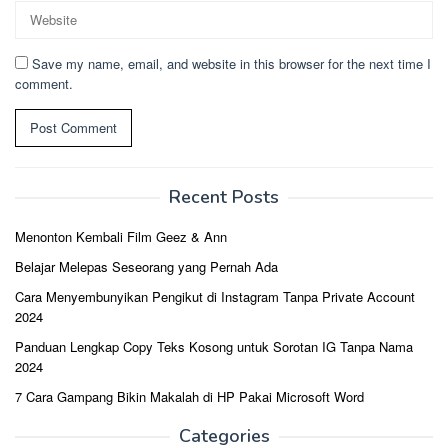
Save my name, email, and website in this browser for the next time I
comment.
Recent Posts
Menonton Kembali Film Geez & Ann
Belajar Melepas Seseorang yang Pernah Ada
Cara Menyembunyikan Pengikut di Instagram Tanpa Private Account
2024
Panduan Lengkap Copy Teks Kosong untuk Sorotan IG Tanpa Nama
2024
7 Cara Gampang Bikin Makalah di HP Pakai Microsoft Word
Categories