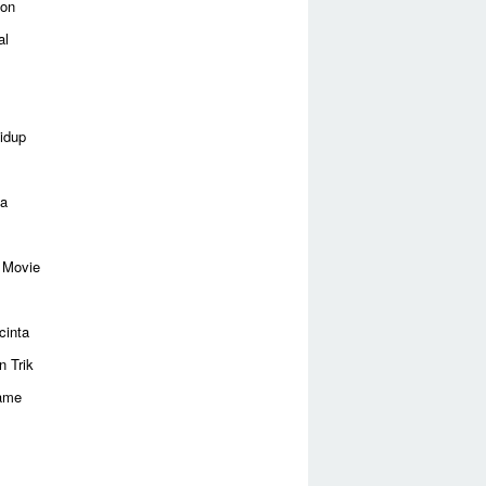
ion
al
idup
ga
 Movie
cinta
n Trik
ame