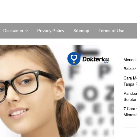
Disclaimer
Privacy Policy
Sitemap
Terms of Use
Menont
Belaja
Cara M
Tanpa 
Pandua
Sorota
7 Cara
Microso