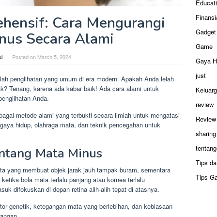
Educat
Finansi
hensif: Cara Mengurangi
Gadget
nus Secara Alami
Game
ul
Posted on
March 5, 2024
Gaya H
just
lah penglihatan yang umum di era modern. Apakah Anda lelah
k? Tenang, karena ada kabar baik! Ada cara alami untuk
Keluar
englihatan Anda.
review
agai metode alami yang terbukti secara ilmiah untuk mengatasi
Review
gaya hidup, olahraga mata, dan teknik pencegahan untuk
sharing
tentang
ntang Mata Minus
Tips da
ata yang membuat objek jarak jauh tampak buram, sementara
Tips G
di ketika bola mata terlalu panjang atau kornea terlalu
difokuskan di depan retina alih-alih tepat di atasnya.
or genetik, ketegangan mata yang berlebihan, dan kebiasaan
jangan.