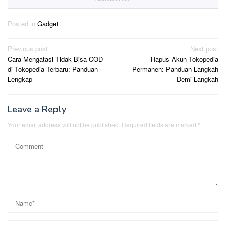
Posted in
Gadget
Post
Previous post
Next post
Cara Mengatasi Tidak Bisa COD
Hapus Akun Tokopedia
navigation
di Tokopedia Terbaru: Panduan
Permanen: Panduan Langkah
Lengkap
Demi Langkah
Leave a Reply
Your email address will not be published.
Required fields are marked
*