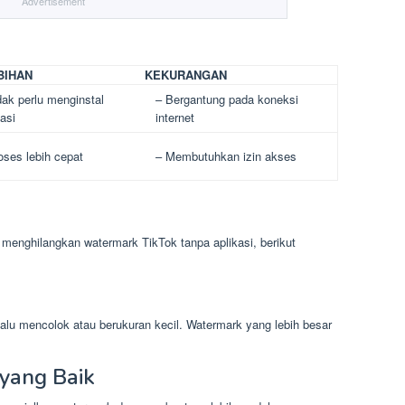
Advertisement
BIHAN
KEKURANGAN
dak perlu menginstal
– Bergantung pada koneksi
kasi
internet
oses lebih cepat
– Membutuhkan izin akses
menghilangkan watermark TikTok tanpa aplikasi, berikut
lalu mencolok atau berukuran kecil. Watermark yang lebih besar
yang Baik