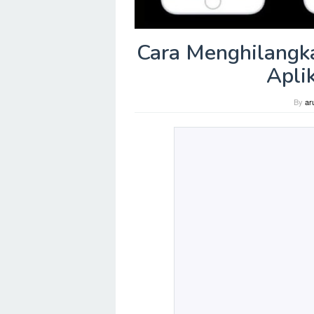
Cara Menghilangk
Apli
By
ar