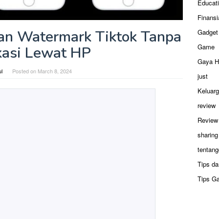
Educat
Finansi
an Watermark Tiktok Tanpa
Gadget
Game
kasi Lewat HP
Gaya H
ul
Posted on
March 8, 2024
just
Keluar
review
Review
sharing
tentang
Tips da
Tips G