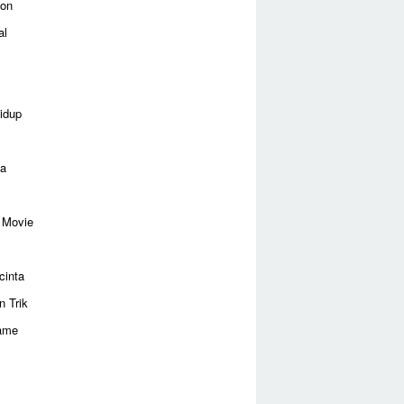
ion
al
idup
ga
 Movie
cinta
n Trik
ame