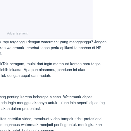
Advertisement
 tapi terganggu dengan watermark yang mengganggu? Jangan
an watermark tersebut tanpa perlu aplikasi tambahan di HP
i.
kTok beragam, mulai dari ingin membuat konten baru tanpa
 lebih leluasa. Apa pun alasanmu, panduan ini akan
Tok dengan cepat dan mudah.
ang penting karena beberapa alasan. Watermark dapat
nda ingin menggunakannya untuk tujuan lain seperti diposting
gunakan dalam presentasi.
itas estetika video, membuat video tampak tidak profesional
tu, menghapus watermark menjadi penting untuk meningkatkan
h cocok untuk berbagai kegunaan.