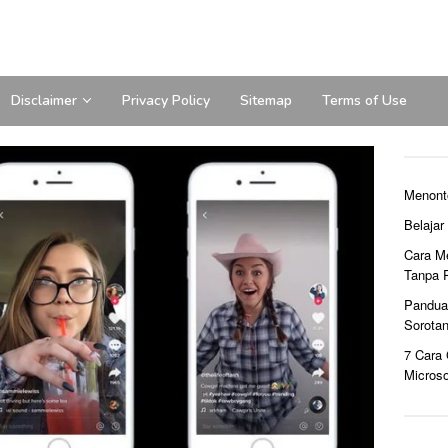
Disclaimer
Privacy Policy
Sitemap
Terms of Use
Menont
Belaja
Cara M
Tanpa 
Pandua
Sorota
7 Cara
Microso