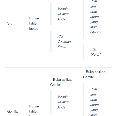
Pilih
film
Masuk
atau
ke akun
acara
Ponsel,
Anda
yang
Viu
tablet,
ingin
laptop
ditonton
Klik
“Aktifkan
Kuota”
Klik
“Putar”
– Buka aplikasi
Genflix
– Buka aplikasi
Genflix
Pilih
film
Masuk
atau
ke akun
acara
Ponsel,
Anda
yang
Genflix
tablet,
ingin