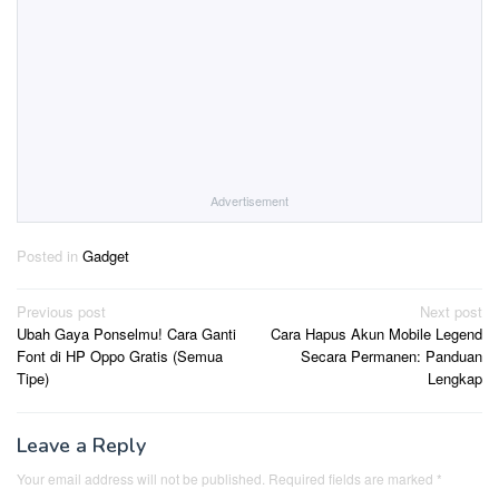
Advertisement
Posted in
Gadget
Post
Previous post
Next post
Ubah Gaya Ponselmu! Cara Ganti
Cara Hapus Akun Mobile Legend
navigation
Font di HP Oppo Gratis (Semua
Secara Permanen: Panduan
Tipe)
Lengkap
Leave a Reply
Your email address will not be published.
Required fields are marked
*