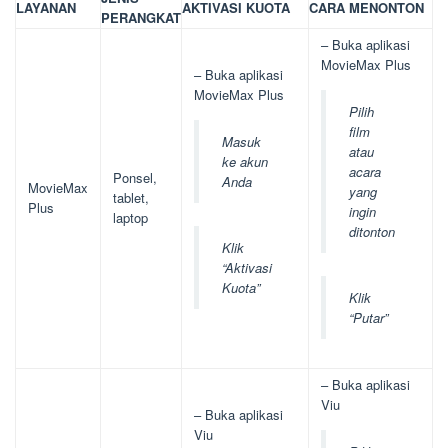
LAYANAN
AKTIVASI KUOTA
CARA MENONTON
PERANGKAT
– Buka aplikasi
MovieMax Plus
– Buka aplikasi
MovieMax Plus
Pilih
film
Masuk
atau
ke akun
acara
Ponsel,
Anda
MovieMax
yang
tablet,
Plus
ingin
laptop
ditonton
Klik
“Aktivasi
Kuota”
Klik
“Putar”
– Buka aplikasi
Viu
– Buka aplikasi
Viu