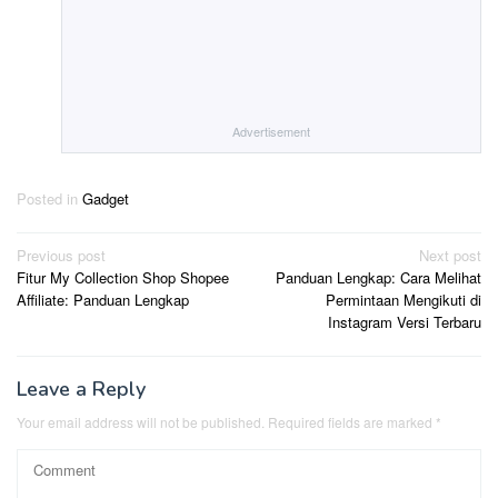
Advertisement
Posted in
Gadget
Post
Previous post
Next post
Fitur My Collection Shop Shopee
Panduan Lengkap: Cara Melihat
navigation
Affiliate: Panduan Lengkap
Permintaan Mengikuti di
Instagram Versi Terbaru
Leave a Reply
Your email address will not be published.
Required fields are marked
*