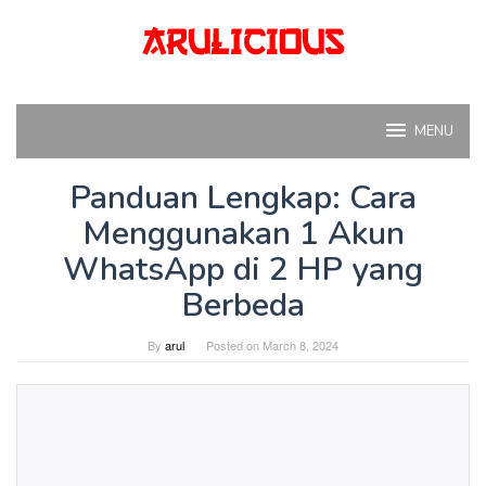
Skip
to
content
MENU
Panduan Lengkap: Cara
Menggunakan 1 Akun
WhatsApp di 2 HP yang
Berbeda
By
arul
Posted on
March 8, 2024