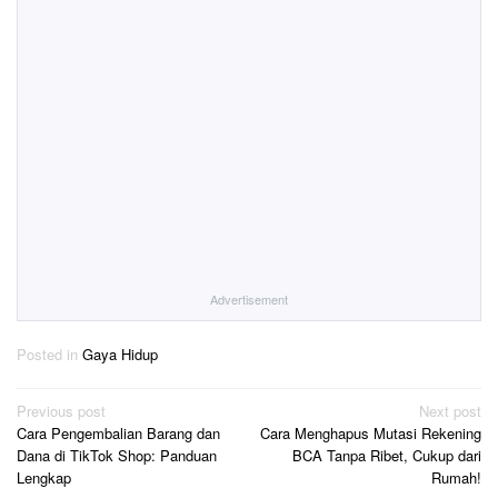
Advertisement
Posted in
Gaya Hidup
Post
Previous post
Next post
Cara Pengembalian Barang dan
Cara Menghapus Mutasi Rekening
navigation
Dana di TikTok Shop: Panduan
BCA Tanpa Ribet, Cukup dari
Lengkap
Rumah!