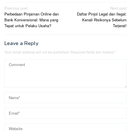
Post
Previous post
Next post
Perbedaan Pinjaman Online dan
Daftar Pinjol Legal dan Ilegal:
navigation
Bank Konvensional: Mana yang
Kenali Risikonya Sebelum
Tepat untuk Pelaku Usaha?
Terjerat!
Leave a Reply
Your email address will not be published.
Required fields are marked
*