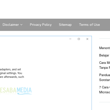
Disclaimer
Privacy Policy
Sitemap
Terms of Use
Menont
Belaja
Cara M
Tanpa 
Pandua
Sorota
7 Cara
Microso