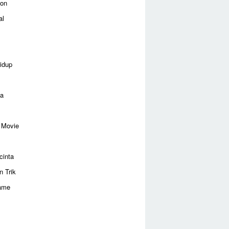
ion
al
idup
ga
 Movie
cinta
n Trik
ame