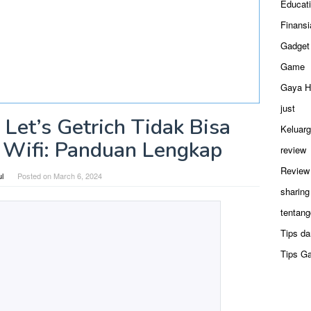
Educat
Finansi
Gadget
Game
Gaya H
just
Let’s Getrich Tidak Bisa
Keluar
Wifi: Panduan Lengkap
review
Review
ul
Posted on
March 6, 2024
sharing
tentang
Tips da
Tips G