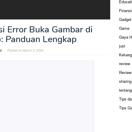
Educat
Finansi
Gadget
i Error Buka Gambar di
Game
: Panduan Lengkap
Gaya H
just
ul
Posted on
March 3, 2024
Keluar
review
Review
sharing
tentang
Tips da
Tips G