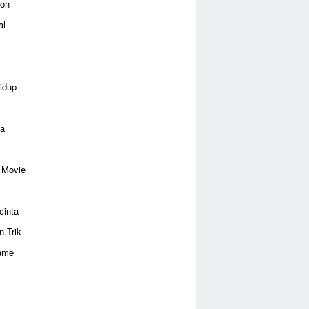
ion
al
idup
ga
 Movie
cinta
n Trik
ame