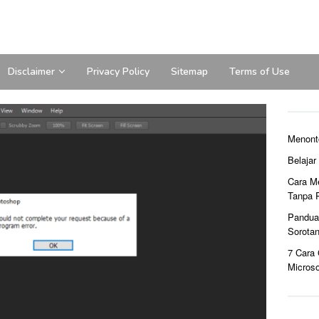
Disclaimer
Privacy Policy
Sitemap
Terms of Use
Menont
Belaja
Cara M
Tanpa 
Pandua
Sorota
7 Cara
Microso