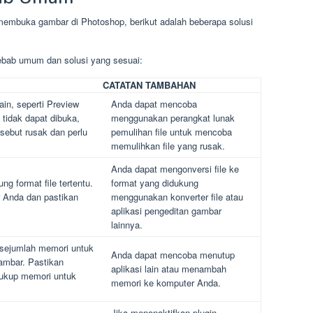
embuka gambar di Photoshop, berikut adalah beberapa solusi
ebab umum dan solusi yang sesuai:
CATATAN TAMBAHAN
lain, seperti Preview
Anda dapat mencoba
 tidak dapat dibuka,
menggunakan perangkat lunak
rsebut rusak dan perlu
pemulihan file untuk mencoba
memulihkan file yang rusak.
Anda dapat mengonversi file ke
 format file tertentu.
format yang didukung
r Anda dan pastikan
menggunakan konverter file atau
aplikasi pengeditan gambar
lainnya.
sejumlah memori untuk
Anda dapat mencoba menutup
mbar. Pastikan
aplikasi lain atau menambah
cukup memori untuk
memori ke komputer Anda.
Jika menonaktifkan plugin