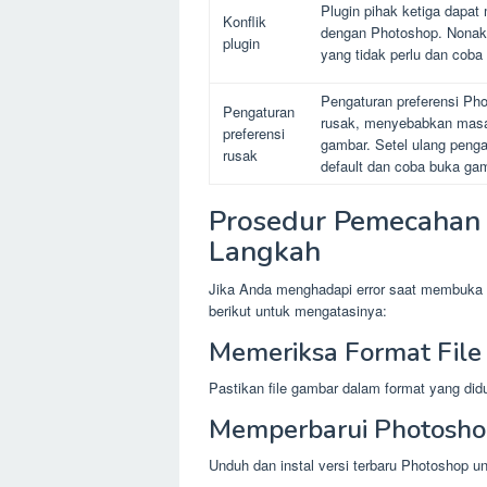
Plugin pihak ketiga dapat
Konflik
dengan Photoshop. Nonakt
plugin
yang tidak perlu dan coba
Pengaturan preferensi Ph
Pengaturan
rusak, menyebabkan mas
preferensi
gambar. Setel ulang penga
rusak
default dan coba buka gam
Prosedur Pemecahan
Langkah
Jika Anda menghadapi error saat membuka g
berikut untuk mengatasinya:
Memeriksa Format File
Pastikan file gambar dalam format yang di
Memperbarui Photosh
Unduh dan instal versi terbaru Photoshop u