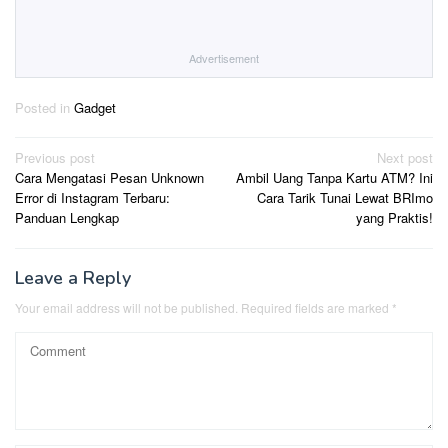
Advertisement
Posted in
Gadget
Post
Previous post
Next post
Cara Mengatasi Pesan Unknown
Ambil Uang Tanpa Kartu ATM? Ini
navigation
Error di Instagram Terbaru:
Cara Tarik Tunai Lewat BRImo
Panduan Lengkap
yang Praktis!
Leave a Reply
Your email address will not be published.
Required fields are marked
*