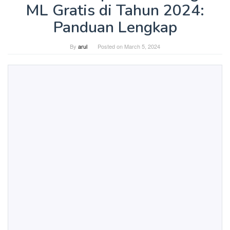
ML Gratis di Tahun 2024:
Panduan Lengkap
By
arul
Posted on
March 5, 2024