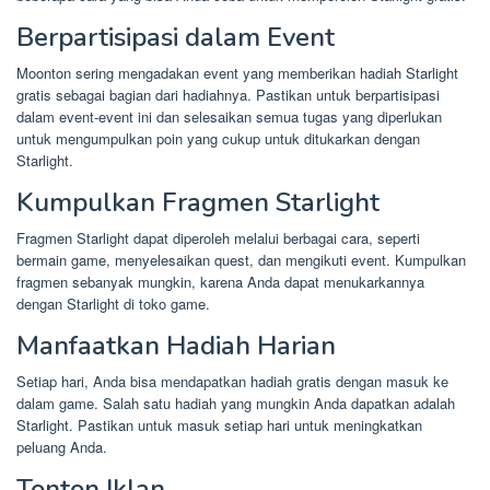
Berpartisipasi dalam Event
Moonton sering mengadakan event yang memberikan hadiah Starlight
gratis sebagai bagian dari hadiahnya. Pastikan untuk berpartisipasi
dalam event-event ini dan selesaikan semua tugas yang diperlukan
untuk mengumpulkan poin yang cukup untuk ditukarkan dengan
Starlight.
Kumpulkan Fragmen Starlight
Fragmen Starlight dapat diperoleh melalui berbagai cara, seperti
bermain game, menyelesaikan quest, dan mengikuti event. Kumpulkan
fragmen sebanyak mungkin, karena Anda dapat menukarkannya
dengan Starlight di toko game.
Manfaatkan Hadiah Harian
Setiap hari, Anda bisa mendapatkan hadiah gratis dengan masuk ke
dalam game. Salah satu hadiah yang mungkin Anda dapatkan adalah
Starlight. Pastikan untuk masuk setiap hari untuk meningkatkan
peluang Anda.
Tonton Iklan