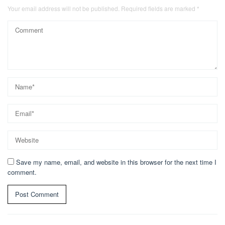
Your email address will not be published.
Required fields are marked
*
Save my name, email, and website in this browser for the next time I
comment.