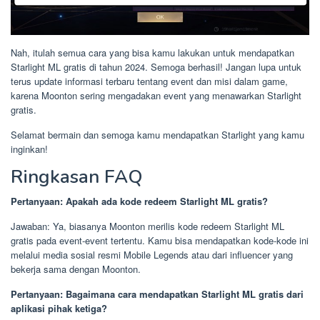
Nah, itulah semua cara yang bisa kamu lakukan untuk mendapatkan
Starlight ML gratis di tahun 2024. Semoga berhasil! Jangan lupa untuk
terus update informasi terbaru tentang event dan misi dalam game,
karena Moonton sering mengadakan event yang menawarkan Starlight
gratis.
Selamat bermain dan semoga kamu mendapatkan Starlight yang kamu
inginkan!
Ringkasan FAQ
Pertanyaan: Apakah ada kode redeem Starlight ML gratis?
Jawaban: Ya, biasanya Moonton merilis kode redeem Starlight ML
gratis pada event-event tertentu. Kamu bisa mendapatkan kode-kode ini
melalui media sosial resmi Mobile Legends atau dari influencer yang
bekerja sama dengan Moonton.
Pertanyaan: Bagaimana cara mendapatkan Starlight ML gratis dari
aplikasi pihak ketiga?