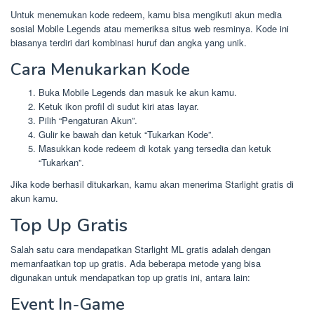
Untuk menemukan kode redeem, kamu bisa mengikuti akun media
sosial Mobile Legends atau memeriksa situs web resminya. Kode ini
biasanya terdiri dari kombinasi huruf dan angka yang unik.
Cara Menukarkan Kode
Buka Mobile Legends dan masuk ke akun kamu.
Ketuk ikon profil di sudut kiri atas layar.
Pilih “Pengaturan Akun”.
Gulir ke bawah dan ketuk “Tukarkan Kode”.
Masukkan kode redeem di kotak yang tersedia dan ketuk
“Tukarkan”.
Jika kode berhasil ditukarkan, kamu akan menerima Starlight gratis di
akun kamu.
Top Up Gratis
Salah satu cara mendapatkan Starlight ML gratis adalah dengan
memanfaatkan top up gratis. Ada beberapa metode yang bisa
digunakan untuk mendapatkan top up gratis ini, antara lain:
Event In-Game