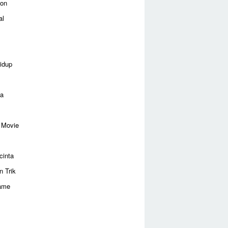
ion
al
idup
ga
 Movie
cinta
n Trik
ame