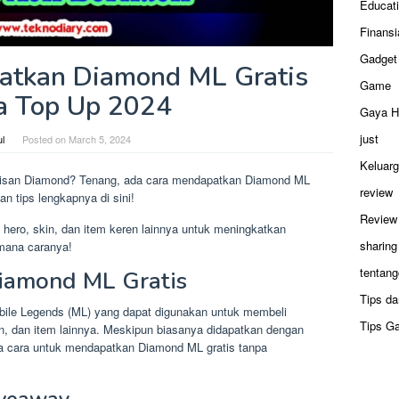
Educat
Finansi
Gadget
atkan Diamond ML Gratis
Game
a Top Up 2024
Gaya H
just
ul
Posted on
March 5, 2024
Keluar
abisan Diamond? Tenang, ada cara mendapatkan Diamond ML
review
an tips lengkapnya di sini!
Review
hero, skin, dan item keren lainnya untuk meningkatkan
sharing
mana caranya!
tentang
iamond ML Gratis
Tips da
ile Legends (ML) yang dapat digunakan untuk membeli
Tips G
in, dan item lainnya. Meskipun biasanya didapatkan dengan
pa cara untuk mendapatkan Diamond ML gratis tanpa
iveaway