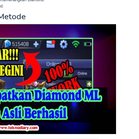
d.
 Metode