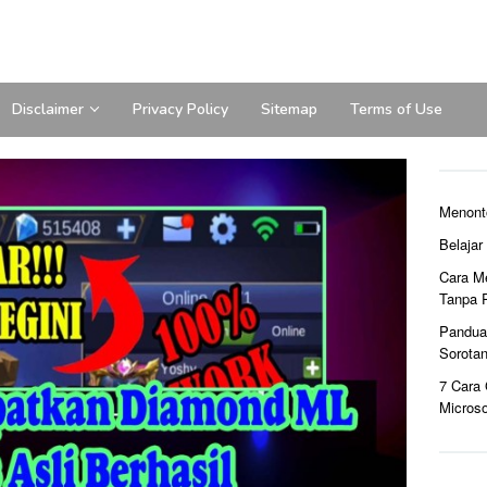
Disclaimer
Privacy Policy
Sitemap
Terms of Use
Menont
Belaja
Cara M
Tanpa 
Pandua
Sorota
7 Cara
Microso