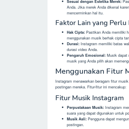
Sesuai dengan Estetika Merek:
Past
Anda. Jika merek Anda dikenal karena
mencerminkan hal itu.
Faktor Lain yang Perl
Hak Cipta:
Pastikan Anda memiliki h
menggunakan musik berhak cipta tanp
Durasi:
Instagram memiliki batas wak
durasi video Anda.
Pengaruh Emosional:
Musik dapat 
musik yang Anda pilih akan memenga
Menggunakan Fitur M
Instagram menawarkan beragam fitur mus
postingan mereka. Fitur-fitur ini mencakup:
Fitur Musik Instagram
Perpustakaan Musik:
Instagram memi
suara yang dapat digunakan untuk po
Musik Asli:
Pengguna dapat mengungg
postingan.