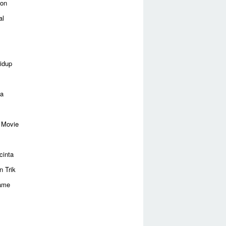
ion
al
idup
ga
 Movie
cinta
n Trik
ame