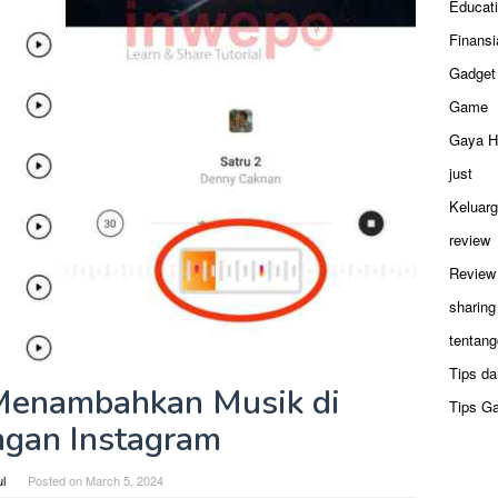
Educat
Finansi
Gadget
Game
Gaya H
just
Keluar
review
Review
sharing
tentang
Tips da
Menambahkan Musik di
Tips G
ngan Instagram
ul
Posted on
March 5, 2024