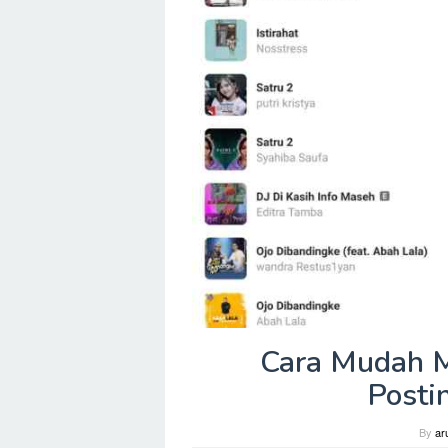
Cara Mudah 
Posti
By
ar