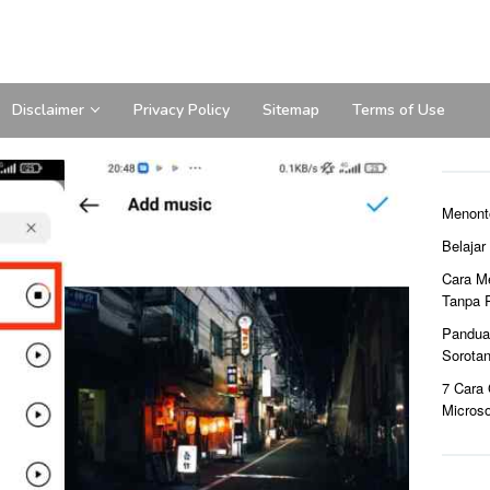
Disclaimer
Privacy Policy
Sitemap
Terms of Use
Menont
Belaja
Cara M
Tanpa 
Pandua
Sorota
7 Cara
Microso