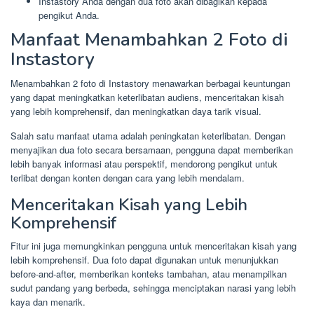
Instastory Anda dengan dua foto akan dibagikan kepada
pengikut Anda.
Manfaat Menambahkan 2 Foto di
Instastory
Menambahkan 2 foto di Instastory menawarkan berbagai keuntungan
yang dapat meningkatkan keterlibatan audiens, menceritakan kisah
yang lebih komprehensif, dan meningkatkan daya tarik visual.
Salah satu manfaat utama adalah peningkatan keterlibatan. Dengan
menyajikan dua foto secara bersamaan, pengguna dapat memberikan
lebih banyak informasi atau perspektif, mendorong pengikut untuk
terlibat dengan konten dengan cara yang lebih mendalam.
Menceritakan Kisah yang Lebih
Komprehensif
Fitur ini juga memungkinkan pengguna untuk menceritakan kisah yang
lebih komprehensif. Dua foto dapat digunakan untuk menunjukkan
before-and-after, memberikan konteks tambahan, atau menampilkan
sudut pandang yang berbeda, sehingga menciptakan narasi yang lebih
kaya dan menarik.