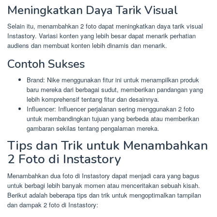
Meningkatkan Daya Tarik Visual
Selain itu, menambahkan 2 foto dapat meningkatkan daya tarik visual
Instastory. Variasi konten yang lebih besar dapat menarik perhatian
audiens dan membuat konten lebih dinamis dan menarik.
Contoh Sukses
Brand: Nike menggunakan fitur ini untuk menampilkan produk
baru mereka dari berbagai sudut, memberikan pandangan yang
lebih komprehensif tentang fitur dan desainnya.
Influencer: Influencer perjalanan sering menggunakan 2 foto
untuk membandingkan tujuan yang berbeda atau memberikan
gambaran sekilas tentang pengalaman mereka.
Tips dan Trik untuk Menambahkan
2 Foto di Instastory
Menambahkan dua foto di Instastory dapat menjadi cara yang bagus
untuk berbagi lebih banyak momen atau menceritakan sebuah kisah.
Berikut adalah beberapa tips dan trik untuk mengoptimalkan tampilan
dan dampak 2 foto di Instastory: