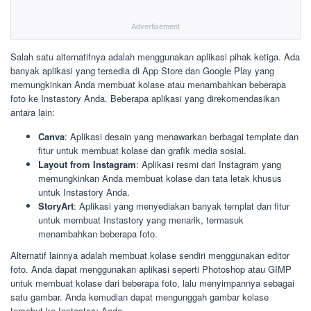
Advertisement
Salah satu alternatifnya adalah menggunakan aplikasi pihak ketiga. Ada
banyak aplikasi yang tersedia di App Store dan Google Play yang
memungkinkan Anda membuat kolase atau menambahkan beberapa
foto ke Instastory Anda. Beberapa aplikasi yang direkomendasikan
antara lain:
Canva
: Aplikasi desain yang menawarkan berbagai template dan
fitur untuk membuat kolase dan grafik media sosial.
Layout from Instagram
: Aplikasi resmi dari Instagram yang
memungkinkan Anda membuat kolase dan tata letak khusus
untuk Instastory Anda.
StoryArt
: Aplikasi yang menyediakan banyak templat dan fitur
untuk membuat Instastory yang menarik, termasuk
menambahkan beberapa foto.
Alternatif lainnya adalah membuat kolase sendiri menggunakan editor
foto. Anda dapat menggunakan aplikasi seperti Photoshop atau GIMP
untuk membuat kolase dari beberapa foto, lalu menyimpannya sebagai
satu gambar. Anda kemudian dapat mengunggah gambar kolase
tersebut ke Instastory Anda.