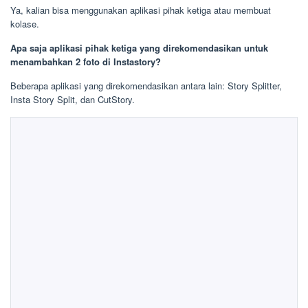
Ya, kalian bisa menggunakan aplikasi pihak ketiga atau membuat
kolase.
Apa saja aplikasi pihak ketiga yang direkomendasikan untuk
menambahkan 2 foto di Instastory?
Beberapa aplikasi yang direkomendasikan antara lain: Story Splitter,
Insta Story Split, dan CutStory.