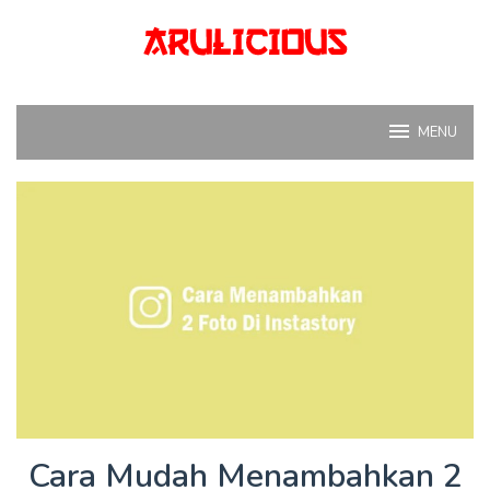
Skip
to
content
MENU
Cara Mudah Menambahkan 2