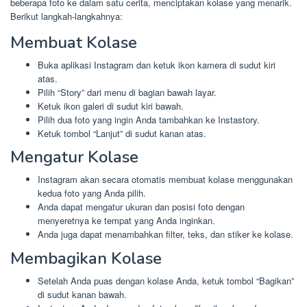
beberapa foto ke dalam satu cerita, menciptakan kolase yang menarik.
Berikut langkah-langkahnya:
Membuat Kolase
Buka aplikasi Instagram dan ketuk ikon kamera di sudut kiri
atas.
Pilih “Story” dari menu di bagian bawah layar.
Ketuk ikon galeri di sudut kiri bawah.
Pilih dua foto yang ingin Anda tambahkan ke Instastory.
Ketuk tombol “Lanjut” di sudut kanan atas.
Mengatur Kolase
Instagram akan secara otomatis membuat kolase menggunakan
kedua foto yang Anda pilih.
Anda dapat mengatur ukuran dan posisi foto dengan
menyeretnya ke tempat yang Anda inginkan.
Anda juga dapat menambahkan filter, teks, dan stiker ke kolase.
Membagikan Kolase
Setelah Anda puas dengan kolase Anda, ketuk tombol “Bagikan”
di sudut kanan bawah.