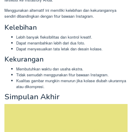
Menggunakan alternatif ini memiliki kelebihan dan kekurangannya
sendiri dibandingkan dengan fitur bawaan Instagram.
Kelebihan
Lebih banyak fleksibilitas dan kontrol kreatif.
Dapat menambahkan lebih dari dua foto.
Dapat menyesuaikan tata letak dan desain kolase.
Kekurangan
Membutuhkan waktu dan usaha ekstra.
Tidak semudah menggunakan fitur bawaan Instagram.
Kualitas gambar mungkin menurun jika kolase diubah ukurannya
atau dikompresi.
Simpulan Akhir