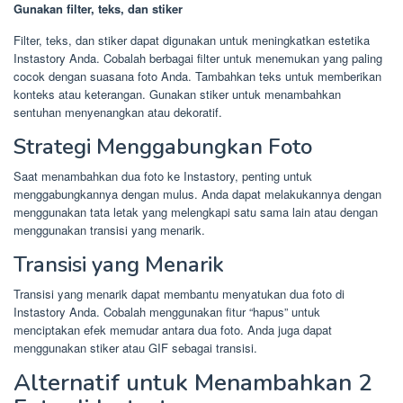
Gunakan filter, teks, dan stiker
Filter, teks, dan stiker dapat digunakan untuk meningkatkan estetika
Instastory Anda. Cobalah berbagai filter untuk menemukan yang paling
cocok dengan suasana foto Anda. Tambahkan teks untuk memberikan
konteks atau keterangan. Gunakan stiker untuk menambahkan
sentuhan menyenangkan atau dekoratif.
Strategi Menggabungkan Foto
Saat menambahkan dua foto ke Instastory, penting untuk
menggabungkannya dengan mulus. Anda dapat melakukannya dengan
menggunakan tata letak yang melengkapi satu sama lain atau dengan
menggunakan transisi yang menarik.
Transisi yang Menarik
Transisi yang menarik dapat membantu menyatukan dua foto di
Instastory Anda. Cobalah menggunakan fitur “hapus” untuk
menciptakan efek memudar antara dua foto. Anda juga dapat
menggunakan stiker atau GIF sebagai transisi.
Alternatif untuk Menambahkan 2