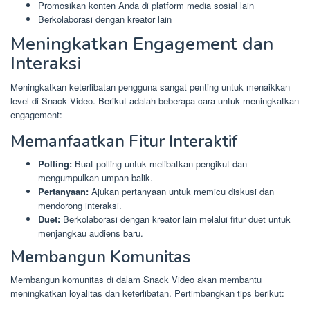
Promosikan konten Anda di platform media sosial lain
Berkolaborasi dengan kreator lain
Meningkatkan Engagement dan
Interaksi
Meningkatkan keterlibatan pengguna sangat penting untuk menaikkan
level di Snack Video. Berikut adalah beberapa cara untuk meningkatkan
engagement:
Memanfaatkan Fitur Interaktif
Polling:
Buat polling untuk melibatkan pengikut dan
mengumpulkan umpan balik.
Pertanyaan:
Ajukan pertanyaan untuk memicu diskusi dan
mendorong interaksi.
Duet:
Berkolaborasi dengan kreator lain melalui fitur duet untuk
menjangkau audiens baru.
Membangun Komunitas
Membangun komunitas di dalam Snack Video akan membantu
meningkatkan loyalitas dan keterlibatan. Pertimbangkan tips berikut: