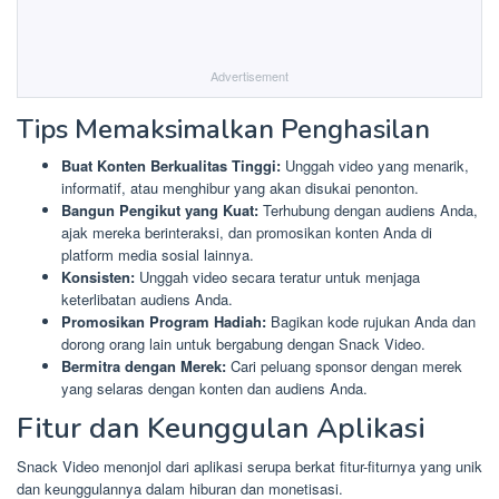
Advertisement
Tips Memaksimalkan Penghasilan
Buat Konten Berkualitas Tinggi:
Unggah video yang menarik,
informatif, atau menghibur yang akan disukai penonton.
Bangun Pengikut yang Kuat:
Terhubung dengan audiens Anda,
ajak mereka berinteraksi, dan promosikan konten Anda di
platform media sosial lainnya.
Konsisten:
Unggah video secara teratur untuk menjaga
keterlibatan audiens Anda.
Promosikan Program Hadiah:
Bagikan kode rujukan Anda dan
dorong orang lain untuk bergabung dengan Snack Video.
Bermitra dengan Merek:
Cari peluang sponsor dengan merek
yang selaras dengan konten dan audiens Anda.
Fitur dan Keunggulan Aplikasi
Snack Video menonjol dari aplikasi serupa berkat fitur-fiturnya yang unik
dan keunggulannya dalam hiburan dan monetisasi.